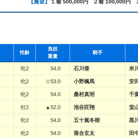
【賞金】
１着 500,000円
２着 100,000円
負担
性
齢
騎手
重量
牝2
54.0
石川倭
米
牝2
☆53.0
小野楓馬
安
牝2
54.0
桑村真明
千
牡2
▲52.0
池谷匠翔
堂
牝2
54.0
五十嵐冬樹
黒
牝2
54.0
落合玄太
田