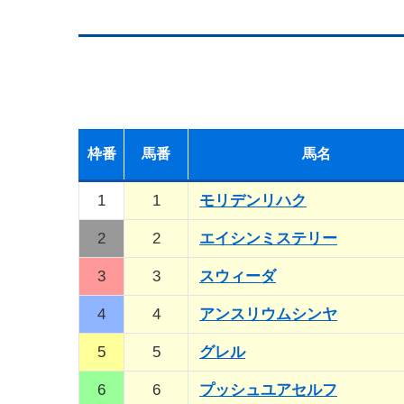
枠
番
馬
番
馬名
1
1
モリデンリハク
2
2
エイシンミステリー
3
3
スウィーダ
4
4
アンスリウムシンヤ
5
5
グレル
6
6
プッシュユアセルフ