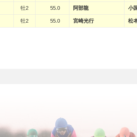
牡2
55.0
阿部龍
小
牡2
55.0
宮崎光行
松