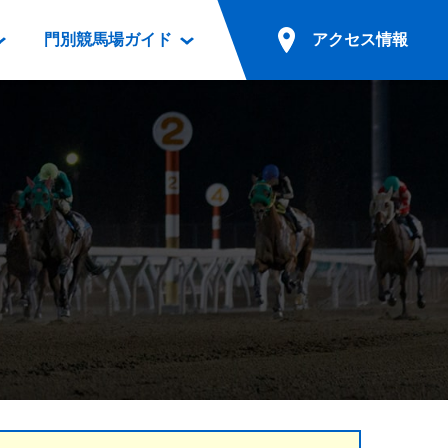
門別競馬場ガイド
アクセス情報
情報
票案内
ファンルーム
アクセス情報
電話・インターネット投票
競馬用語集
お車でのご来場
別表ダウンロード
場外発売所
無料送迎バスでのご来場
ギスカン
実況・テレホンサービス
公共の交通機関でのご来場
カレンダー
発売・払戻
ドカフェ
競走体系図
リオンシリーズ競走
発売情報(PDF)
の発売情報