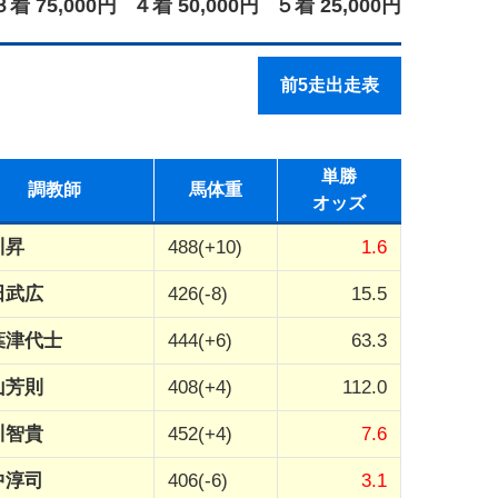
３着 75,000円
４着 50,000円
５着 25,000円
前5走出走表
単勝
調教師
馬体重
オッズ
川昇
488(+10)
1.6
田武広
426(-8)
15.5
葉津代士
444(+6)
63.3
山芳則
408(+4)
112.0
川智貴
452(+4)
7.6
中淳司
406(-6)
3.1