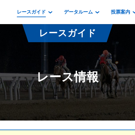
レースガイド
データルーム
投票案内
データルーム
レース情報
映像コンテンツ
門別競馬場情報
過去開催
投
レースガイド
騎手・調教師紹介
レース一覧
重賞競走VTR
門別競馬場グルメ
番組・級
騎手・調教師成績
出走表
重賞競走参考VTR
とねっこジン
開催日程
能力検査成績
成績表
レースダイジェスト
いずみ食堂
開催
レース情報
坂路調教映像
払戻金一覧
新馬ダイジェスト
ルンビニフー
重賞
遠征馬情報
騎手成績表
勝馬屋
スタ
馬主服紹介
馬番成績表
発売情報
番組編成要領
オッズ
道内の
道外