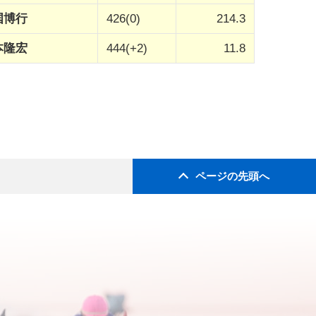
国博行
426(0)
214.3
本隆宏
444(+2)
11.8
ページの先頭へ