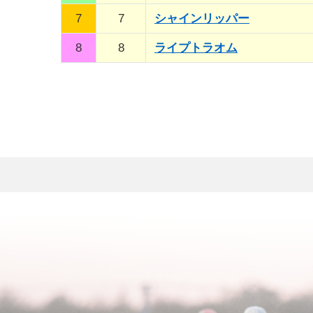
7
7
シャインリッパー
8
8
ライプトラオム