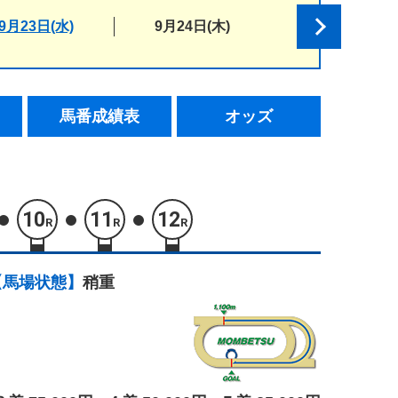
9月23日(水)
9月24日(木)
馬番成績表
オッズ
10
11
12
R
R
R
【馬場状態】
稍重