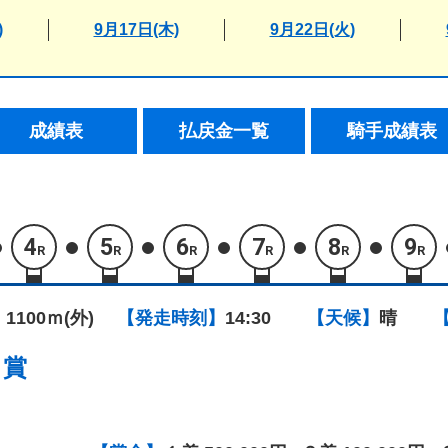
)
9月17日(木)
9月22日(火)
成績表
払戻金一覧
騎手成績表
4
5
6
7
8
9
R
R
R
R
R
R
 1100ｍ(外)
【発走時刻】
14:30
【天候】
晴
！賞