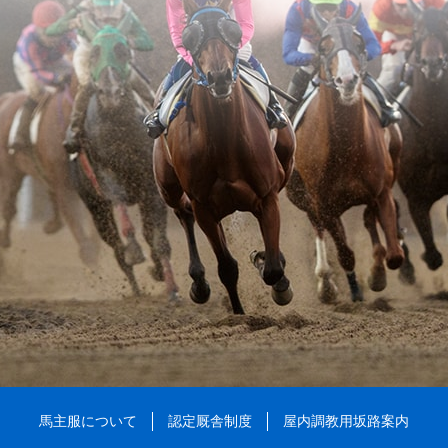
馬主服について
認定厩舎制度
屋内調教用坂路案内