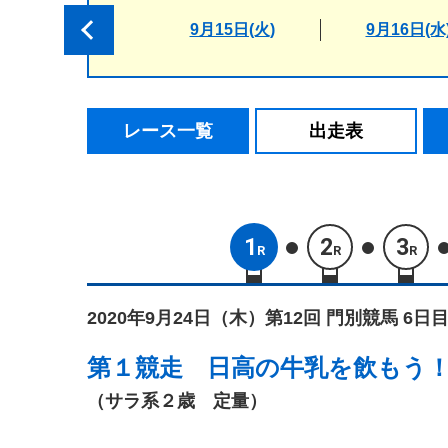
9月15日(火)
9月16日(水
レース一覧
出走表
1
2
3
R
R
R
2020年9月24日（木）
第12回 門別競馬 6日目
第１競走
日高の牛乳を飲もう
（サラ系２歳 定量）