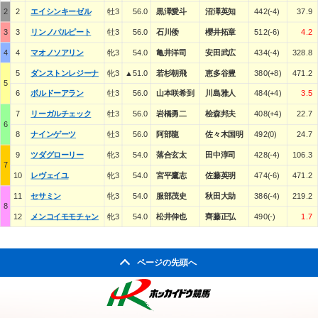
2
2
エイシンキーゼル
牡3
56.0
黒澤愛斗
沼澤英知
442(-4)
37.9
3
3
リンノパルピート
牡3
56.0
石川倭
櫻井拓章
512(-6)
4.2
4
4
マオノソアリン
牝3
54.0
亀井洋司
安田武広
434(-4)
328.8
5
ダンストンレジーナ
牝3
▲51.0
若杉朝飛
恵多谷豊
380(+8)
471.2
5
6
ボルドーアラン
牡3
56.0
山本咲希到
川島雅人
484(+4)
3.5
7
リーガルチェック
牡3
56.0
岩橋勇二
桧森邦夫
408(+4)
22.7
6
8
ナインゲーツ
牡3
56.0
阿部龍
佐々木国明
492(0)
24.7
9
ツダグローリー
牝3
54.0
落合玄太
田中淳司
428(-4)
106.3
7
10
レヴェイユ
牝3
54.0
宮平鷹志
佐藤英明
474(-6)
471.2
11
セサミン
牝3
54.0
服部茂史
秋田大助
386(-4)
219.2
8
12
メンコイモモチャン
牝3
54.0
松井伸也
齊藤正弘
490(-)
1.7
ページの先頭へ