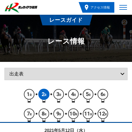
アクセス情報
レースガイド
レース情報
1
2
3
4
5
6
R
R
R
R
R
R
7
8
9
10
11
12
R
R
R
R
R
R
2021年5月12日（水）