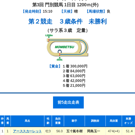
第3回 門別競馬 1日目 1200ｍ(外)
【発走時刻】
15:10
【天候】
晴
【馬場状態】
良
第２競走
３歳条件 未勝利
（サラ系３歳 定量）
【賞金】
１着 300,000円
２着 84,000円
３着 63,000円
４着 42,000円
５着 21,000円
前5走出走表
枠
馬
性
負担
単勝
馬名
騎手
調教師
馬体重
番
番
齢
重量
オッズ
1
1
アーススカーレット
牡3
56.0
五十嵐冬樹
岡島玉一
474(+4)
51.4