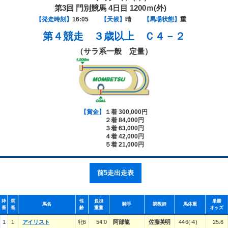
第3回 門別競馬 4日目 1200ｍ(外)
【発走時刻】
16:05
【天候】
晴
【馬場状態】
重
第４競走
３歳以上 Ｃ４－２
（サラ系一般 定量）
【賞金】
１着 300,000円
２着 84,000円
３着 63,000円
４着 42,000円
５着 21,000円
前5走出走表
枠
馬
性
負担
単勝
馬名
騎手
調教師
馬体重
番
番
齢
重量
オッズ
1
1
アイリスト
牝6
54.0
阿部龍
佐藤英明
446(-4)
25.6