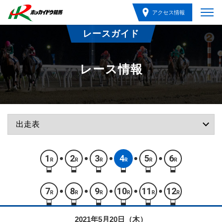
アクセス情報
レースガイド
レース情報
1
2
3
4
5
6
R
R
R
R
R
R
7
8
9
10
11
12
R
R
R
R
R
R
2021年5月20日（木）