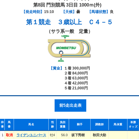
第8回 門別競馬 3日目 1000ｍ(外)
【発走時刻】
15:10
【天候】
曇
【馬場状態】
良
第１競走
３歳以上 Ｃ４－５
（サラ系一般 定量）
【賞金】
１着 300,000円
２着 84,000円
３着 63,000円
４着 42,000円
５着 21,000円
前5走出走表
枠
馬
性
負担
単勝
馬名
騎手
調教師
馬体重
番
番
齢
重量
オッズ
1
取消
ライデンユニバース
牡4
56.0
坂下秀樹
秋田大助