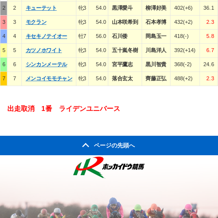
2
2
キューテット
牝3
54.0
黒澤愛斗
柳澤好美
402(+6)
36.1
3
3
モクラン
牝3
54.0
山本咲希到
石本孝博
432(+2)
2.3
4
4
キセキノテイオー
牡7
56.0
石川倭
岡島玉一
418(-)
5.8
5
5
カツノホワイト
牝3
54.0
五十嵐冬樹
川島洋人
392(+14)
6.7
6
6
シンカンメーテル
牝3
54.0
宮平鷹志
黒川智貴
368(-2)
24.6
7
7
メンコイモモチャン
牝3
54.0
落合玄太
齊藤正弘
488(+2)
2.3
出走取消 1番 ライデンユニバース
ページの先頭へ