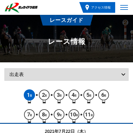
アクセス情報
レースガイド
レース情報
1
2
3
4
5
6
R
R
R
R
R
R
7
8
9
10
11
R
R
R
R
R
2021年7月22日（木）