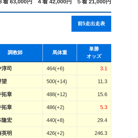
３着 63,000円
４着 42,000円
５着 21,000円
前5走出走表
単勝
調教師
馬体重
オッズ
中淳司
464(+6)
3.1
野望
500(+14)
11.3
井拓章
488(+12)
15.6
井拓章
486(+2)
5.3
本隆宏
440(+8)
29.4
藤英明
426(+2)
246.3