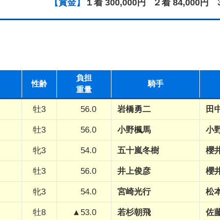
【賞金】
１着 300,000円
２着 84,000円
負担
性
齢
騎手
重量
牡3
56.0
岩橋勇二
田
牡3
56.0
小野楓馬
小
牝3
54.0
五十嵐冬樹
櫻
牡3
56.0
井上俊彦
櫻
牝3
54.0
宮崎光行
松
牡8
▲53.0
若杉朝飛
佐