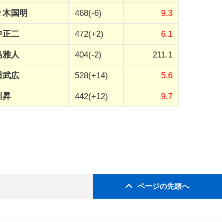
々木国明
468(-6)
9.3
中正二
472(+2)
6.1
島雅人
404(-2)
211.1
田武広
528(+14)
5.6
川昇
442(+12)
9.7
ページの先頭へ