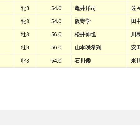
牝3
54.0
亀井洋司
佐
牝3
54.0
阪野学
田
牡3
56.0
松井伸也
川
牡3
56.0
山本咲希到
安
牝3
54.0
石川倭
米