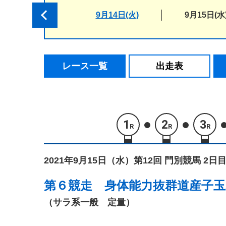
9月14日(火)
9月15日(水
レース一覧
出走表
1
2
3
R
R
R
2021年9月15日（水）
第12回 門別競馬 2日目
第６競走
身体能力抜群道産子玉
（サラ系一般 定量）