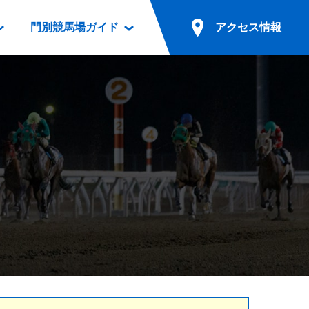
門別競馬場ガイド
アクセス情報
情報
票案内
ファンルーム
アクセス情報
電話・インターネット投票
競馬用語集
お車でのご来場
別表ダウンロード
場外発売所
無料送迎バスでのご来場
ギスカン
実況・テレホンサービス
公共の交通機関でのご来場
カレンダー
発売・払戻
ドカフェ
競走体系図
リオンシリーズ競走
発売情報(PDF)
の発売情報