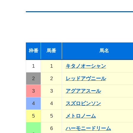
枠
番
馬
番
馬名
1
1
キタノオーシャン
2
2
レッドアヴニール
3
3
アグアアスール
4
4
スズロビンソン
5
5
メトロノーム
6
ハーモニードリーム