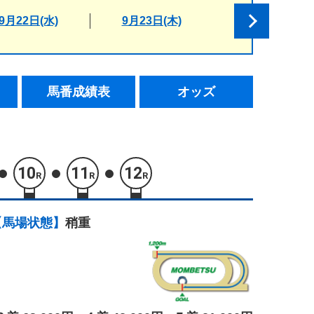
9月22日(水)
9月23日(木)
馬番成績表
オッズ
10
11
12
R
R
R
【馬場状態】
稍重