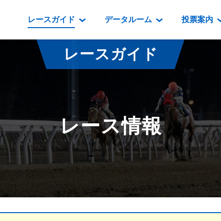
レースガイド
データルーム
投票案内
データルーム
レース情報
映像コンテンツ
門別競馬場情報
過去開催
投
レースガイド
騎手・調教師紹介
レース一覧
重賞競走VTR
門別競馬場グルメ
番組・級
騎手・調教師成績
出走表
重賞競走参考VTR
とねっこジン
開催日程
能力検査成績
成績表
レースダイジェスト
いずみ食堂
開催
レース情報
坂路調教映像
払戻金一覧
新馬ダイジェスト
ルンビニフー
重賞
遠征馬情報
騎手成績表
勝馬屋
スタ
馬主服紹介
馬番成績表
発売情報
番組編成要領
オッズ
道内の
道外