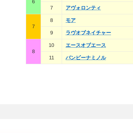
6
7
アヴォロンティ
8
モア
7
9
ラヴオブネイチャー
10
エースオブエース
8
11
バンビーナミノル