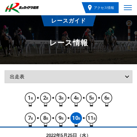
アクセス情報
レースガイド
レース情報
1
2
3
4
5
6
R
R
R
R
R
R
7
8
9
10
11
R
R
R
R
R
2022年5月25日（水）