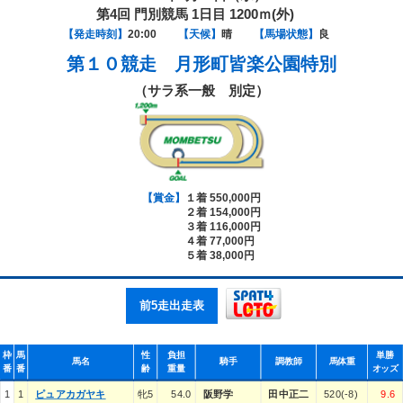
第4回 門別競馬 1日目 1200ｍ(外)
【発走時刻】
20:00
【天候】
晴
【馬場状態】
良
第１０競走
月形町皆楽公園特別
（サラ系一般 別定）
【賞金】
１着 550,000円
２着 154,000円
３着 116,000円
４着 77,000円
５着 38,000円
前5走出走表
枠
馬
性
負担
単勝
馬名
騎手
調教師
馬体重
番
番
齢
重量
オッズ
1
1
ピュアカガヤキ
牝5
54.0
阪野学
田中正二
520(-8)
9.6