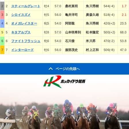
2
2
スティールグレート
牡4
57.0
桑村真明
角川秀樹
544(-4)
1.7
3
3
シロイスズメ
牡5
56.0
亀井洋司
廣森久雄
518(-4)
2.1
4
4
オメガレイスター
牝5
54.0
阿部龍
角川秀樹
420(+2)
23.5
5
5
キタアルプス
牡8
57.0
山本咲希到
松本隆宏
500(+2)
68.0
6
6
ファイトフラッシュ
牝6
54.0
石川倭
米川昇
470(-2)
53.8
7
7
インターロード
牡6
56.0
服部茂史
村上正和
506(-8)
47.0
ページの先頭へ