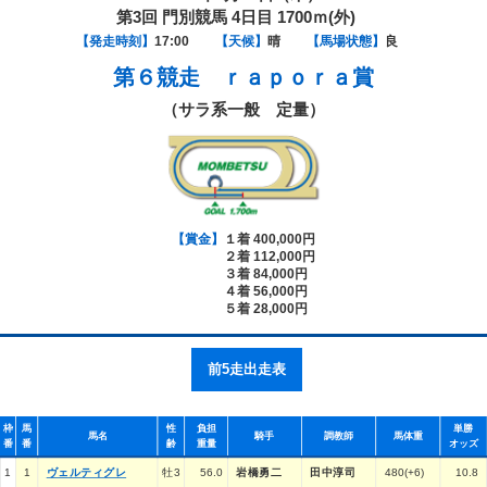
第3回 門別競馬 4日目 1700ｍ(外)
【発走時刻】
17:00
【天候】
晴
【馬場状態】
良
第６競走
ｒａｐｏｒａ賞
（サラ系一般 定量）
【賞金】
１着 400,000円
２着 112,000円
３着 84,000円
４着 56,000円
５着 28,000円
前5走出走表
枠
馬
性
負担
単勝
馬名
騎手
調教師
馬体重
番
番
齢
重量
オッズ
1
1
ヴェルティグレ
牡3
56.0
岩橋勇二
田中淳司
480(+6)
10.8