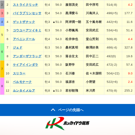
2
2
ストライクリッチ
牡4
56.0
服部茂史
田中淳司
514(-8)
4.2
3
3
バイラプリンセッサ
牝4
54.0
黒澤愛斗
川島洋人
496(+5)
177.7
4
4
ゲットザナック
牝3
▲51.0
阿岸潤一朗
五十嵐冬樹
442(+6)
11.6
5
コウユーアツイキミ
牡3
56.0
小野楓馬
安田武広
534(+6)
51.4
5
6
アベニンドール
牝4
54.0
松井伸也
堂山芳則
506(-8)
4.4
7
ジェド
牡3
56.0
桑村真明
柳澤好美
466(-4)
327.8
6
8
アンダーザフラッグ
牡3
56.0
落合玄太
田中正二
492(0)
19.6
9
ケイアイインダラ
牡3
56.0
阪野学
安田武広
472(-2)
57.4
7
10
スリラー
牡3
56.0
石川倭
佐々木国明
504(+22)
9.0
11
ベルモナーク
牡4
56.0
福原杏
小野望
522(+6)
2.4
8
12
ルンタイメルア
牝8
▲51.0
若杉朝飛
米川昇
470(-8)
255.2
ページの先頭へ