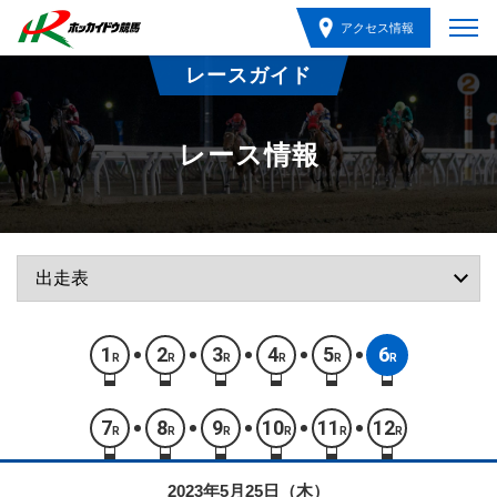
アクセス情報
レースガイド
レース情報
1
2
3
4
5
6
R
R
R
R
R
R
7
8
9
10
11
12
R
R
R
R
R
R
2023年5月25日（木）