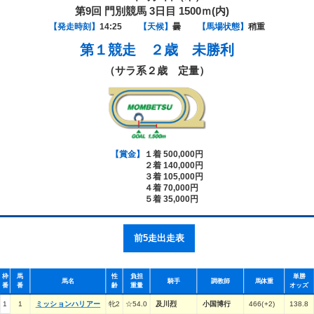
第9回 門別競馬 3日目 1500ｍ(内)
【発走時刻】
14:25
【天候】
曇
【馬場状態】
稍重
第１競走
２歳 未勝利
（サラ系２歳 定量）
【賞金】
１着 500,000円
２着 140,000円
３着 105,000円
４着 70,000円
５着 35,000円
前5走出走表
枠
馬
性
負担
単勝
馬名
騎手
調教師
馬体重
番
番
齢
重量
オッズ
1
1
ミッションハリアー
牝2
☆54.0
及川烈
小国博行
466(+2)
138.8