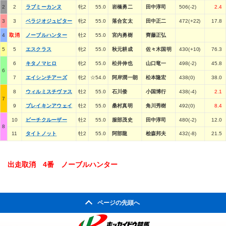
2
2
ラブミーカンヌ
牝2
55.0
岩橋勇二
田中淳司
506(-2)
2.4
3
3
ベラジオジュピター
牝2
55.0
落合玄太
田中正二
472(+22)
17.8
4
取消
ノーブルハンター
牡2
55.0
宮内勇樹
齊藤正弘
5
5
エスクラス
牝2
55.0
秋元耕成
佐々木国明
430(+10)
76.3
6
キタノマヒロ
牝2
55.0
松井伸也
山口竜一
498(-2)
45.8
6
7
エイシンチアーズ
牝2
☆54.0
阿岸潤一朗
松本隆宏
438(0)
38.0
8
ウィルミスチヴァス
牡2
55.0
石川倭
小国博行
438(-4)
2.1
7
9
ブレイキンアウェイ
牡2
55.0
桑村真明
角川秀樹
492(0)
8.4
10
ビーチクルーザー
牡2
55.0
服部茂史
田中淳司
480(-2)
12.0
8
11
タイトノット
牡2
55.0
阿部龍
桧森邦夫
432(-8)
21.5
出走取消 4番 ノーブルハンター
ページの先頭へ