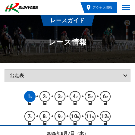
アクセス情報
レースガイド
レース情報
1
2
3
4
5
6
R
R
R
R
R
R
7
8
9
10
11
12
R
R
R
R
R
R
2025年8月7日（木）