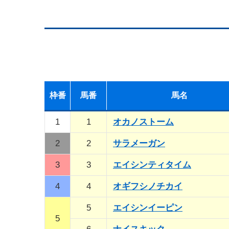
枠
番
馬
番
馬名
1
1
オカノストーム
2
2
サラメーガン
3
3
エイシンティタイム
4
4
オギフシノチカイ
5
エイシンイーピン
5