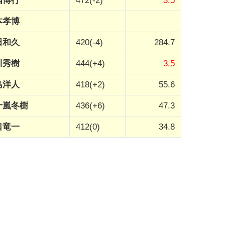
国博行
472(-2)
3.5
本孝博
田和久
420(-4)
284.7
川秀樹
444(+4)
3.5
島洋人
418(+2)
55.6
十嵐冬樹
436(+6)
47.3
口竜一
412(0)
34.8