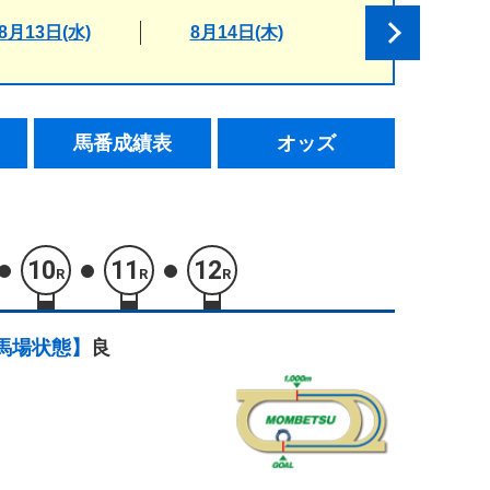
8月13日(水)
8月14日(木)
馬番成績表
オッズ
10
11
12
R
R
R
馬場状態】
良