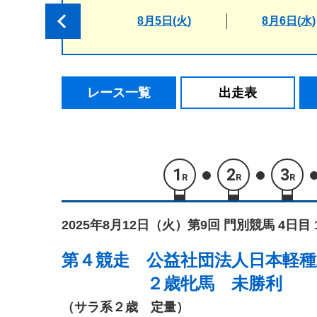
8月5日(火)
8月6日(水)
レース一覧
出走表
1
2
3
R
R
R
2025年8月12日（火）
第9回 門別競馬 4日目 
第４競走
公益社団法人日本軽種
２歳牝馬 未勝利
（サラ系２歳 定量）