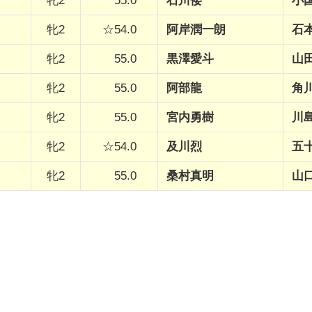
牝2
55.0
石川倭
小
牝2
☆54.0
阿岸潤一朗
石
牝2
55.0
黒澤愛斗
山
牝2
55.0
阿部龍
角
牝2
55.0
宮内勇樹
川
牝2
☆54.0
及川烈
五
牝2
55.0
桑村真明
山