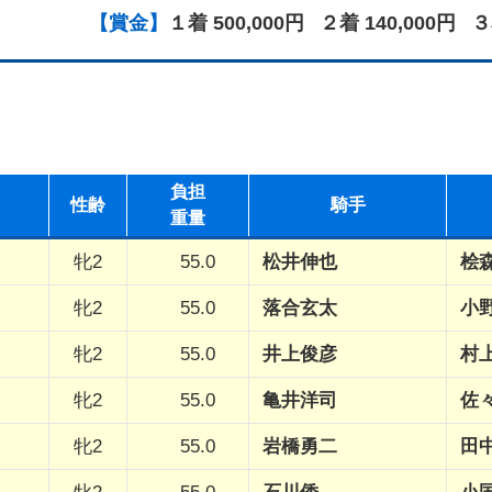
【賞金】
１着 500,000円
２着 140,000円
３
負担
性
齢
騎手
重量
牝2
55.0
松井伸也
桧
牝2
55.0
落合玄太
小
牝2
55.0
井上俊彦
村
牝2
55.0
亀井洋司
佐
牝2
55.0
岩橋勇二
田