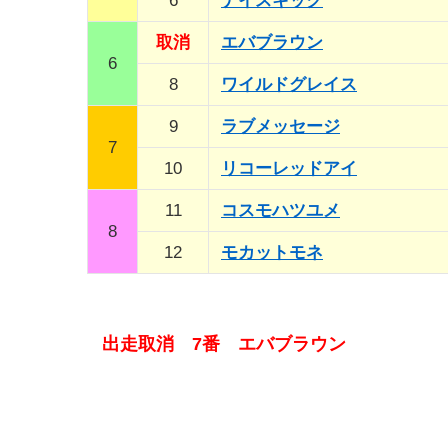
6
ナイスキック
取消
エバブラウン
6
8
ワイルドグレイス
9
ラブメッセージ
7
10
リコーレッドアイ
11
コスモハツユメ
8
12
モカットモネ
出走取消 7番 エバブラウン