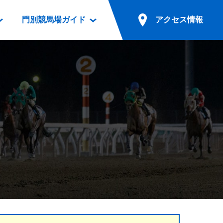
門別競馬場ガイド
アクセス情報
情報
票案内
ファンルーム
アクセス情報
電話・インターネット投票
競馬用語集
お車でのご来場
別表ダウンロード
場外発売所
無料送迎バスでのご来場
ギスカン
実況・テレホンサービス
公共の交通機関でのご来場
カレンダー
発売・払戻
ドカフェ
競走体系図
リオンシリーズ競走
発売情報(PDF)
の発売情報