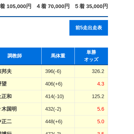
着 105,000円
４着 70,000円
５着 35,000円
前5走出走表
単勝
調教師
馬体重
オッズ
森邦夫
396(-6)
326.2
野望
406(+6)
4.3
上正和
414(-10)
125.2
々木国明
432(-2)
5.6
中正二
448(+6)
5.0