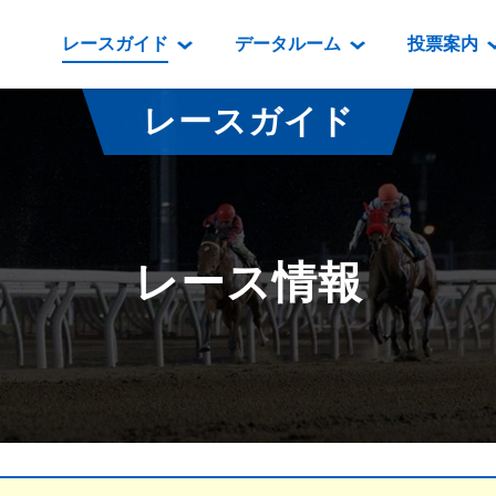
レースガイド
データルーム
投票案内
データルーム
レース情報
映像コンテンツ
門別競馬場情報
過去開催
投
レースガイド
騎手・調教師紹介
レース一覧
重賞競走VTR
門別競馬場グルメ
番組・級
騎手・調教師成績
出走表
重賞競走参考VTR
とねっこジン
開催日程
能力検査成績
成績表
レースダイジェスト
いずみ食堂
開催
レース情報
坂路調教映像
払戻金一覧
新馬ダイジェスト
ルンビニフー
重賞
遠征馬情報
騎手成績表
勝馬屋
スタ
馬主服紹介
馬番成績表
発売情報
番組編成要領
オッズ
道内の
道外