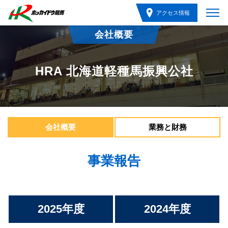
アクセス情報
会社概要
HRA 北海道軽種馬振興公社
会社概要
業務と財務
事業報告
2025年度
2024年度