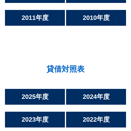
2011年度
2010年度
貸借対照表
2025年度
2024年度
2023年度
2022年度