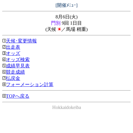
[開催ﾒﾆｭｰ]
8月6日(火)
門別
9回 1日目
(天候
／馬場 稍重)
天候･変更情報
出走表
オッズ
オッズ検索
成績早見表
競走成績
払戻金
フォーメーション計算
TOPへ戻る
Hokkaidokeiba