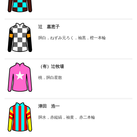
辻 嘉恵子
胴白，ねずみ元ろく，袖黒，橙一本輪
（有）辻牧場
桃，胴白星散
津田 浩一
胴水，赤縦縞，袖黄， 赤二本輪