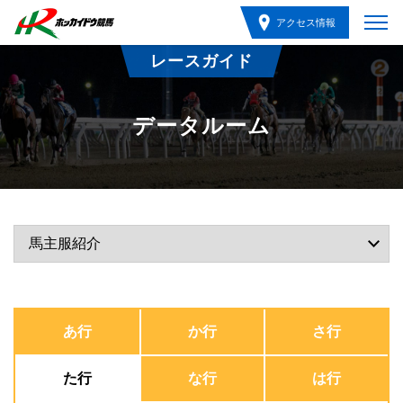
アクセス情報
レースガイド
データルーム
あ行
か行
さ行
た行
な行
は行