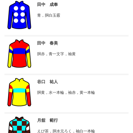
田中 成奉
青，胴白玉霰
田中 春美
胴赤，青一文字，袖黄
谷口 祐人
胴黄，水一本輪，袖赤，黄一本輪
月舘 範行
えび茶，胴水元ろく，袖白一本輪