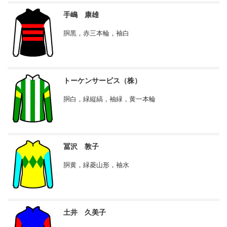
手嶋 康雄
胴黒，赤三本輪，袖白
トーケンサービス（株）
胴白，緑縦縞，袖緑，黄一本輪
冨沢 敦子
胴黄，緑菱山形，袖水
土井 久美子