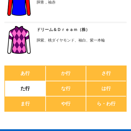
胴青，袖赤
ドリーム＆Ｄｒｅａｍ（株）
胴紫、桃ダイヤモンド、袖白、紫一本輪
あ行
か行
さ行
た行
な行
は行
ま行
や行
ら・わ行