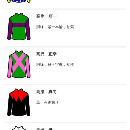
高岸 順一
胴緑，紫一本輪，袖紫
高沢 正幸
胴緑，桃十字襷，袖桃
高瀬 真尚
黒，赤鋸歯形
高田 遼