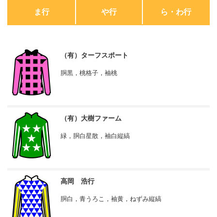
ま行
や行
ら・わ行
（有）ターフスポート
胴黒，桃格子，袖桃
（有）大樹ファーム
緑，胴白星散，袖白縦縞
高岡 浩行
胴白，青うろこ，袖黄，ねずみ縦縞