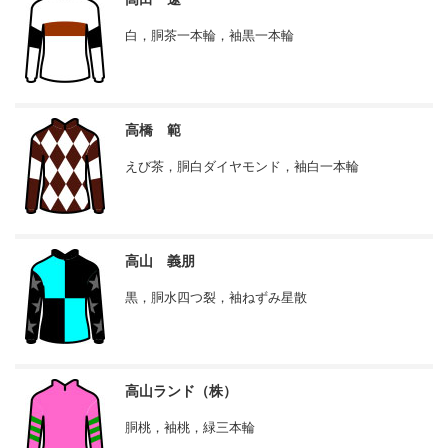
白，胴茶一本輪，袖黒一本輪
高橋 範
えび茶，胴白ダイヤモンド，袖白一本輪
高山 義朋
黒，胴水四つ裂，袖ねずみ星散
高山ランド（株）
胴桃，袖桃，緑三本輪