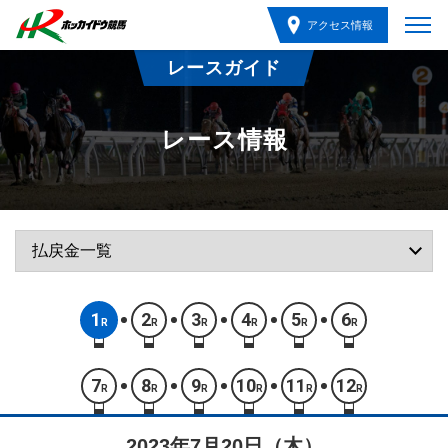
アクセス情報
レースガイド
レース情報
1
2
3
4
5
6
R
R
R
R
R
R
7
8
9
10
11
12
R
R
R
R
R
R
2023年7月20日（木）