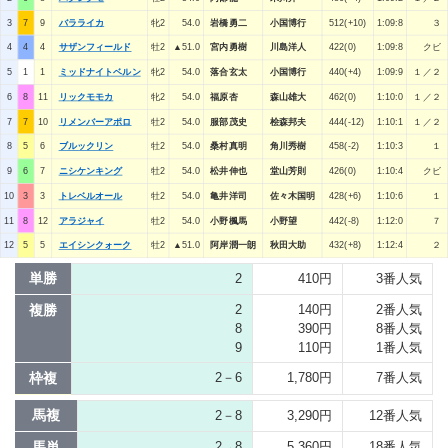
3
7
9
バラライカ
牝2
54.0
岩橋勇二
小国博行
512(+10)
1:09:8
３
4
4
4
サザンフィールド
牡2
▲51.0
宮内勇樹
川島洋人
422(0)
1:09:8
クビ
5
1
1
ミッドナイトベルン
牝2
54.0
落合玄太
小国博行
440(+4)
1:09:9
１／２
6
8
11
リックモモカ
牝2
54.0
福原杏
森山雄大
462(0)
1:10:0
１／２
7
7
10
リメンバーアポロ
牡2
54.0
服部茂史
桧森邦夫
444(-12)
1:10:1
１／２
8
5
6
ブルックリン
牡2
54.0
桑村真明
角川秀樹
458(-2)
1:10:3
１
9
6
7
ニシケンキング
牡2
54.0
松井伸也
堂山芳則
426(0)
1:10:4
クビ
10
3
3
トレベルオール
牡2
54.0
亀井洋司
佐々木国明
428(+6)
1:10:6
１
11
8
12
アラジャイ
牡2
54.0
小野楓馬
小野望
442(-8)
1:12:0
７
12
5
5
エイシンクォーク
牡2
▲51.0
阿岸潤一朗
秋田大助
432(+8)
1:12:4
２
単勝
2
410円
3番人気
複勝
2
140円
2番人気
8
390円
8番人気
9
110円
1番人気
枠複
2－6
1,780円
7番人気
馬複
2－8
3,290円
12番人気
馬単
2→8
5,360円
18番人気