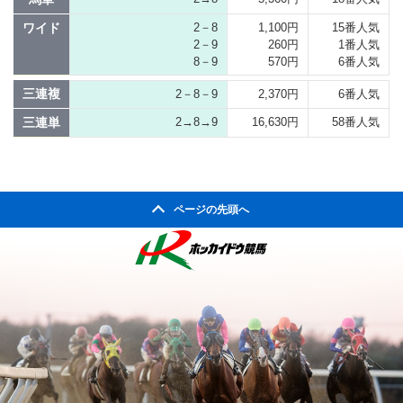
ワイド
2－8
1,100円
15番人気
2－9
260円
1番人気
8－9
570円
6番人気
三連複
2－8－9
2,370円
6番人気
三連単
2→8→9
16,630円
58番人気
ページの先頭へ