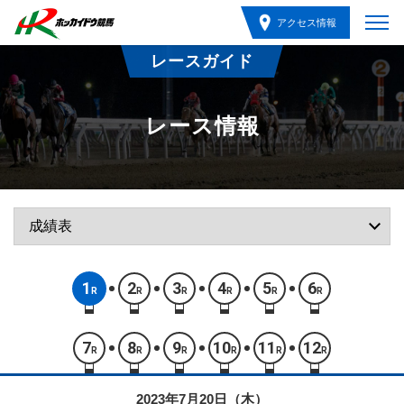
アクセス情報
レースガイド
レース情報
1
2
3
4
5
6
R
R
R
R
R
R
7
8
9
10
11
12
R
R
R
R
R
R
2023年7月20日（木）