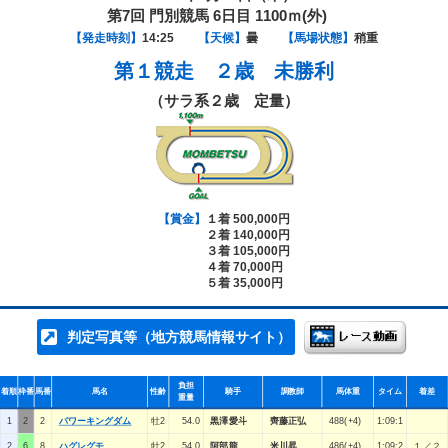
第7回 門別競馬 6日目 1100ｍ(外)
【発走時刻】
14:25
【天候】
曇
【馬場状態】
稍重
第１競走
２歳 未勝利
（サラ系２歳 定量）
【賞金】
１着 500,000円
２着 140,000円
３着 105,000円
４着 70,000円
５着 35,000円
判定写真等（地方競馬情報サイト）
負担
着順
枠番
馬番
馬名
性齢
騎手
調教師
馬体重
タイム
着差
重量
1
2
2
パワーキングダム
牡2
54.0
黒澤愛斗
齊藤正弘
488(+4)
1:09:1
2
6
8
ハグレグモ
牡2
54.0
阿部龍
米川昇
486(+4)
1:09:2
１／２