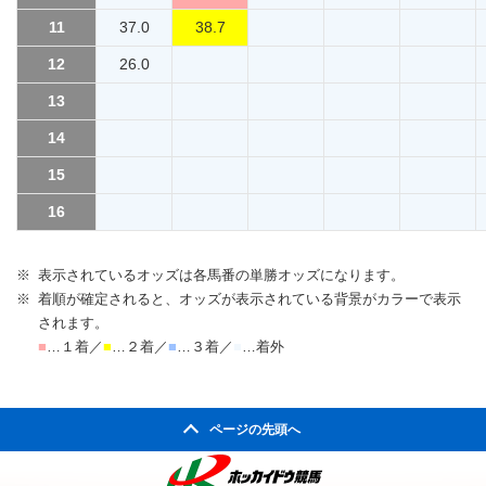
11
37.0
38.7
12
26.0
13
14
15
16
表示されているオッズは各馬番の単勝オッズになります。
着順が確定されると、オッズが表示されている背景がカラーで表示
されます。
■
…１着／
■
…２着／
■
…３着／
■
…着外
ページの先頭へ