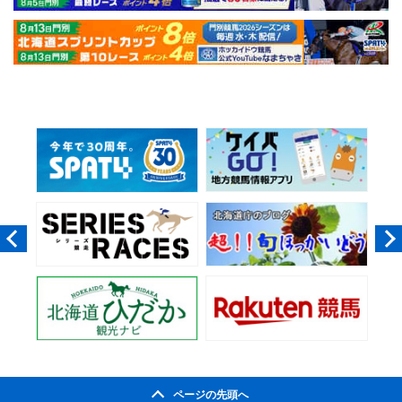
ページの先頭へ