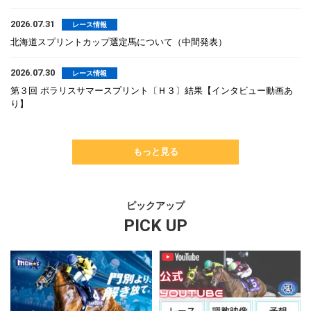
2026.07.31
レース情報
北海道スプリントカップ選定馬について（中間発表）
2026.07.30
レース情報
第３回 ポラリスサマースプリント〔Ｈ３〕結果【インタビュー動画あ
り】
もっと見る
ピックアップ
PICK UP