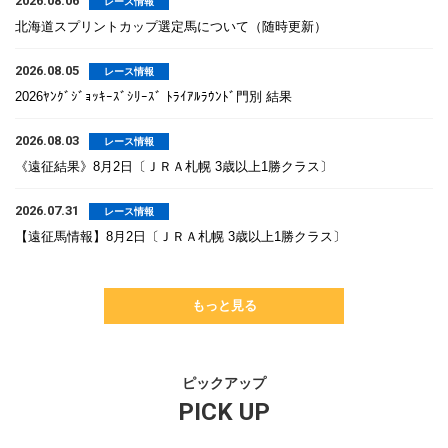
2026.08.06
レース情報
北海道スプリントカップ選定馬について（随時更新）
2026.08.05
レース情報
2026ﾔﾝｸﾞｼﾞｮｯｷｰｽﾞｼﾘｰｽﾞ ﾄﾗｲｱﾙﾗｳﾝﾄﾞ門別 結果
2026.08.03
レース情報
《遠征結果》8月2日〔ＪＲＡ札幌 3歳以上1勝クラス〕
2026.07.31
レース情報
【遠征馬情報】8月2日〔ＪＲＡ札幌 3歳以上1勝クラス〕
もっと見る
ピックアップ
PICK UP