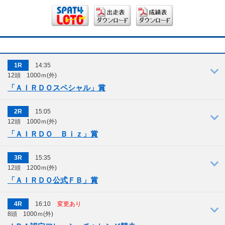
1
14:35
12頭 1000ｍ(外)
「ＡＩＲＤＯスペシャル」賞
2
15:05
12頭 1000ｍ(外)
前5走出走表
出走表
オッズ
成績表
動画
「ＡＩＲＤＯ Ｂｉｚ」賞
3
15:35
12頭 1200ｍ(外)
前5走出走表
出走表
オッズ
成績表
動画
「ＡＩＲＤＯ公式ＦＢ」賞
4
16:10
変更
あり
8頭 1000ｍ(外)
前5走出走表
出走表
オッズ
成績表
動画