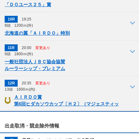
「ＤＯユース２５」賞
10
19:25
8頭 1200ｍ(外)
前5走出走表
出走表
オッズ
成績表
動画
北海道の翼「ＡＩＲＤＯ」特別
11
20:00
変更
あり
9頭 1800ｍ(外)
前5走出走表
出走表
オッズ
成績表
動画
一般社団法人ＪＢＣ協会協賛
ルーラーシップ・プレミアム
12
20:35
変更
あり
13頭 1600ｍ(内)
前5走出走表
出走表
オッズ
成績表
動画
ＡＩＲＤＯ賞
第6回ヒダカソウカップ〔Ｈ２〕（マジェスティッ
出走取消・競走除外情報
前5走出走表
出走表
オッズ
成績表
動画