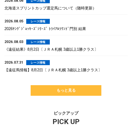
2026.08.06
レース情報
北海道スプリントカップ選定馬について（随時更新）
2026.08.05
レース情報
2026ﾔﾝｸﾞｼﾞｮｯｷｰｽﾞｼﾘｰｽﾞ ﾄﾗｲｱﾙﾗｳﾝﾄﾞ門別 結果
2026.08.03
レース情報
《遠征結果》8月2日〔ＪＲＡ札幌 3歳以上1勝クラス〕
2026.07.31
レース情報
【遠征馬情報】8月2日〔ＪＲＡ札幌 3歳以上1勝クラス〕
もっと見る
ピックアップ
PICK UP