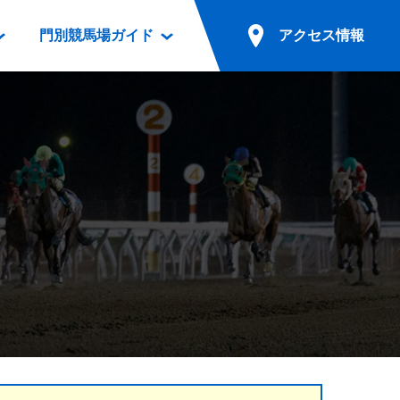
門別競馬場ガイド
アクセス情報
情報
票案内
ファンルーム
アクセス情報
電話・インターネット投票
競馬用語集
お車でのご来場
別表ダウンロード
場外発売所
無料送迎バスでのご来場
ギスカン
実況・テレホンサービス
公共の交通機関でのご来場
カレンダー
発売・払戻
ドカフェ
競走体系図
リオンシリーズ競走
発売情報(PDF)
の発売情報