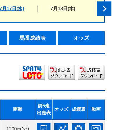
7月17日(水)
7月18日(木)
馬番成績表
オッズ
前5走
距離
オッズ
成績表
動画
出走表
1200ｍ(外)