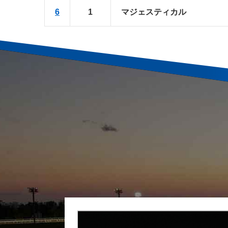
6
1
マジェスティカル