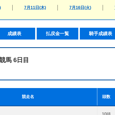
)
7月11日(木)
7月16日(火)
成績表
払戻金一覧
騎手成績表
競馬 6日目
競走名
頭数
10頭