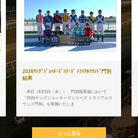
2026ﾔﾝｸﾞｼﾞｮｯｷｰｽﾞｼﾘｰｽﾞ ﾄﾗｲｱﾙﾗｳﾝﾄﾞ門別
結果
本日（8月5日〔水〕）、門別競馬場において
『2026ヤングジョッキーズシリーズ トライアルラ
ウンド門別』を実施いたしま
もっと見る