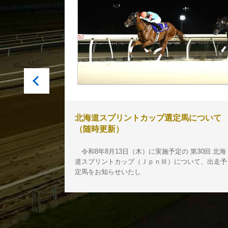
カップ〔Ｈ
北海道スプリントカップ選定馬について
り】
（随時更新）
 第１３回
令和8年8月13日（木）に実施予定の 第30回 北海
ミッキーアイ
道スプリントカップ（ＪｐｎⅢ）について、出走予
定馬をお知らせいたし