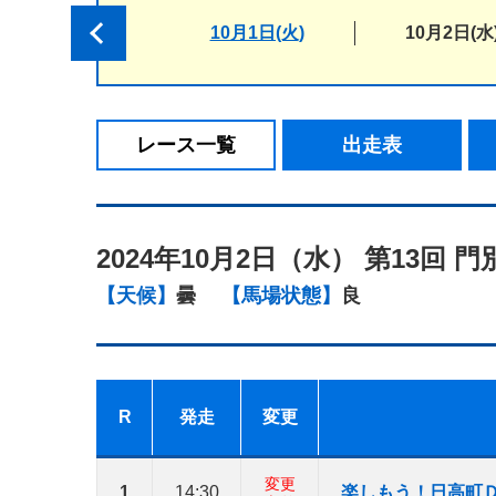
10月1日(火)
10月2日(水
レース一覧
出走表
2024年10月2日（水）
第13回 門
【天候】
曇
【馬場状態】
良
R
発走
変更
変更
1
14:30
楽しもう！日高町