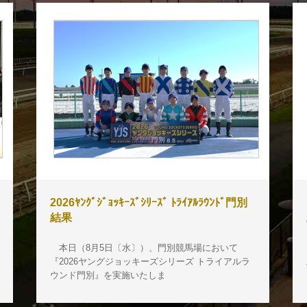
ﾄﾞ門別
《遠征結果》8月2日〔ＪＲＡ札幌 3歳以
上1勝クラス〕
いて
8月2日（日）ＪＲＡ札幌競馬 ＪＲＡ札幌 3歳以
アルラ
上1勝クラス にホッカイドウ競馬所属馬 が2頭出走
し、以下の着順となり