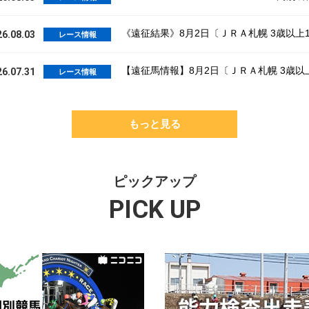
《遠征結果》8月2日〔ＪＲＡ札幌 3歳以上
26.08.03
レース情報
【遠征馬情報】8月2日〔ＪＲＡ札幌 3歳以
26.07.31
レース情報
もっと見る
ピックアップ
PICK UP