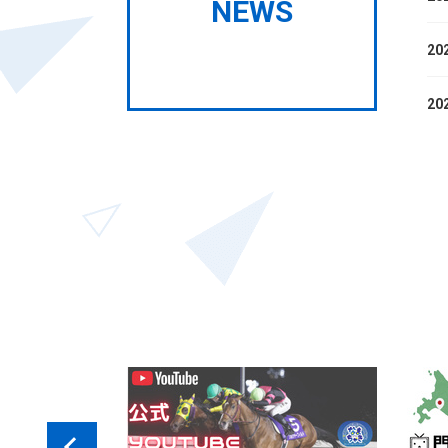
NEWS
20
20