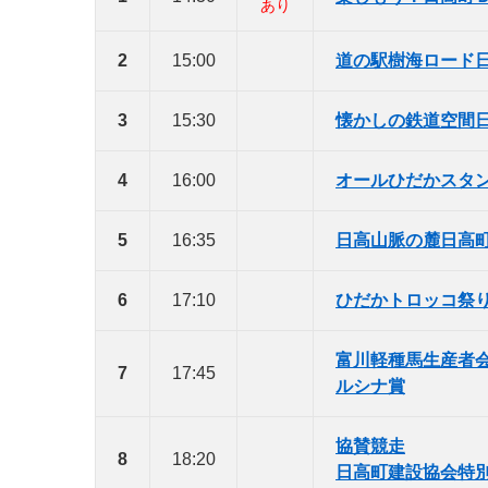
あり
2
15:00
道の駅樹海ロード
3
15:30
懐かしの鉄道空間
4
16:00
オールひだかスタ
5
16:35
日高山脈の麓日高
6
17:10
ひだかトロッコ祭
富川軽種馬生産者
7
17:45
ルシナ賞
協賛競走
8
18:20
日高町建設協会特