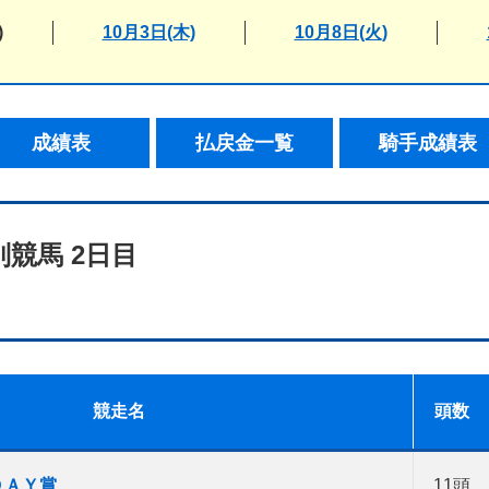
)
10月3日(木)
10月8日(火)
成績表
払戻金一覧
騎手成績表
別競馬 2日目
競走名
頭数
ＤＡＹ賞
11頭