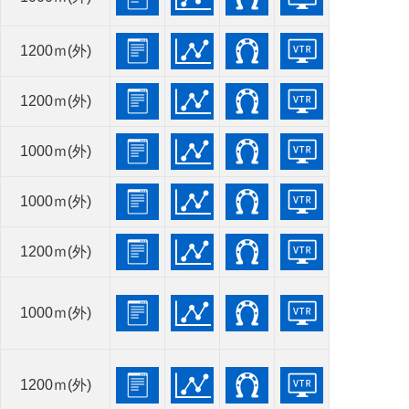
前5走
オッ
成績
動画
出走
ズ
表
1200ｍ(外)
表
前5走
オッ
成績
動画
1200ｍ(外)
出走
ズ
表
表
前5走
オッ
成績
動画
1000ｍ(外)
出走
ズ
表
表
前5走
オッ
成績
動画
1000ｍ(外)
出走
ズ
表
表
前5走
オッ
成績
動画
1200ｍ(外)
出走
ズ
表
表
前5走
オッ
成績
動画
出走
ズ
表
1000ｍ(外)
表
前5走
オッ
成績
動画
出走
ズ
表
1200ｍ(外)
表