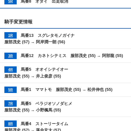
8
オダイ
出走取消
5
騎手変更情報
13
スグレタモノガイナ
1
服部茂史 (57) → 阿岸潤一朗 (56)
12
カネトシテミス
服部茂史 (55) → 阿部龍 (55)
3
5
オオイシテイオー
4
服部茂史 (55) → 井上俊彦 (55)
1
ママトモ
服部茂史 (55) → 松井伸也 (55)
5
5
ベラジオソノダヒメ
7
服部茂史 (55) → 小野楓馬 (55)
4
ストーリータイム
8
服部茂史 (57) → 落合玄太 (57)