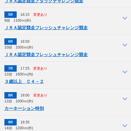
ＪＲＡ認定競走アタックチャレンジ競走
5
16:15
変更
あり
9頭 1100ｍ(外)
前5走出走表
出走表
オッズ
成績表
動画
ＪＲＡ認定競走フレッシュチャレンジ競走
6
16:50
10頭 1000ｍ(外)
前5走出走表
出走表
オッズ
成績表
動画
ＪＲＡ認定競走フレッシュチャレンジ競走
7
17:25
変更
あり
12頭 1600ｍ(内)
前5走出走表
出走表
オッズ
成績表
動画
３歳以上 Ｃ４－２
8
18:00
変更
あり
12頭 1000ｍ(外)
前5走出走表
出走表
オッズ
成績表
動画
カーネーション特別
9
18:35
14頭 1200ｍ(外)
前5走出走表
出走表
オッズ
成績表
動画