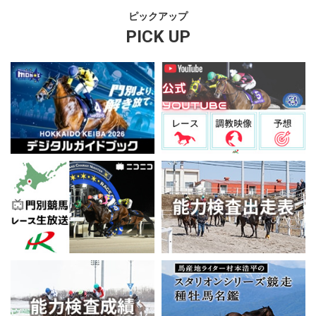
ピックアップ
PICK UP