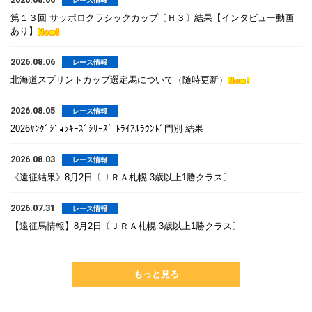
レース情報
第１３回 サッポロクラシックカップ〔Ｈ３〕結果【インタビュー動画
あり】
2026.08.06
レース情報
北海道スプリントカップ選定馬について（随時更新）
2026.08.05
レース情報
2026ﾔﾝｸﾞｼﾞｮｯｷｰｽﾞｼﾘｰｽﾞ ﾄﾗｲｱﾙﾗｳﾝﾄﾞ門別 結果
2026.08.03
レース情報
《遠征結果》8月2日〔ＪＲＡ札幌 3歳以上1勝クラス〕
2026.07.31
レース情報
【遠征馬情報】8月2日〔ＪＲＡ札幌 3歳以上1勝クラス〕
もっと見る