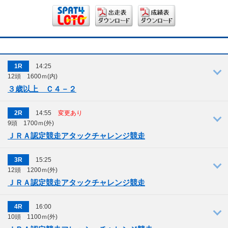
1
14:25
12頭 1600ｍ(内)
３歳以上 Ｃ４－２
2
14:55
変更
あり
9頭 1700ｍ(外)
前5走出走表
出走表
オッズ
成績表
動画
ＪＲＡ認定競走アタックチャレンジ競走
3
15:25
12頭 1200ｍ(外)
前5走出走表
出走表
オッズ
成績表
動画
ＪＲＡ認定競走アタックチャレンジ競走
4
16:00
10頭 1100ｍ(外)
前5走出走表
出走表
オッズ
成績表
動画