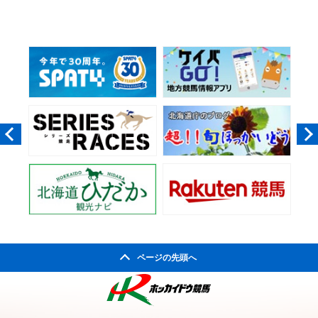
ページの先頭へ