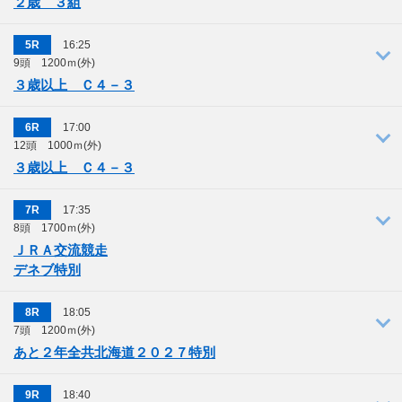
２歳 ３組
5
16:25
9頭 1200ｍ(外)
前5走出走表
出走表
オッズ
成績表
動画
３歳以上 Ｃ４－３
6
17:00
12頭 1000ｍ(外)
前5走出走表
出走表
オッズ
成績表
動画
３歳以上 Ｃ４－３
7
17:35
8頭 1700ｍ(外)
前5走出走表
出走表
オッズ
成績表
動画
ＪＲＡ交流競走
デネブ特別
8
18:05
7頭 1200ｍ(外)
前5走出走表
出走表
オッズ
成績表
動画
あと２年全共北海道２０２７特別
9
18:40