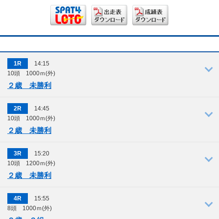
1
14:15
10頭 1000ｍ(外)
２歳 未勝利
2
14:45
10頭 1000ｍ(外)
前5走出走表
出走表
オッズ
成績表
動画
２歳 未勝利
3
15:20
10頭 1200ｍ(外)
前5走出走表
出走表
オッズ
成績表
動画
２歳 未勝利
4
15:55
8頭 1000ｍ(外)
前5走出走表
出走表
オッズ
成績表
動画