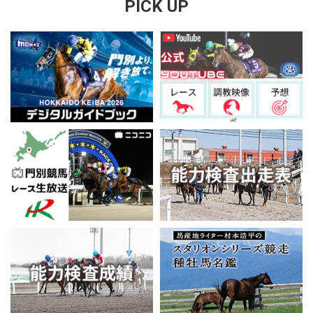
PICK UP