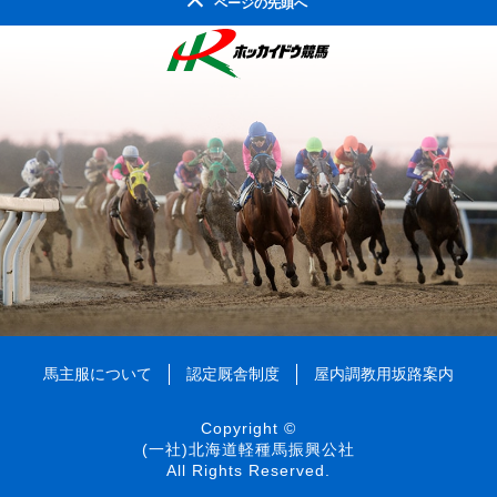
ページの先頭へ
馬主服について
認定厩舎制度
屋内調教用坂路案内
Copyright ©
(一社)北海道軽種馬振興公社
All Rights Reserved.