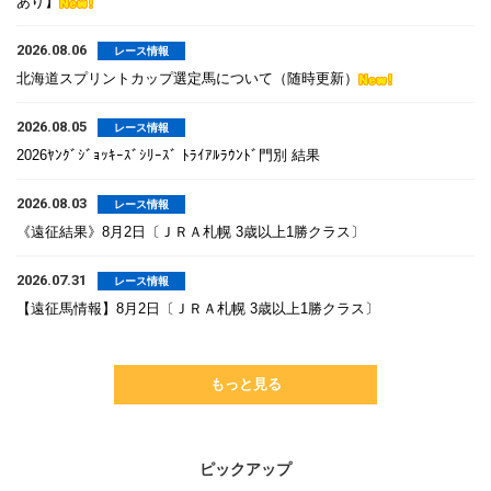
あり】
2026.08.06
レース情報
北海道スプリントカップ選定馬について（随時更新）
2026.08.05
レース情報
2026ﾔﾝｸﾞｼﾞｮｯｷｰｽﾞｼﾘｰｽﾞ ﾄﾗｲｱﾙﾗｳﾝﾄﾞ門別 結果
2026.08.03
レース情報
《遠征結果》8月2日〔ＪＲＡ札幌 3歳以上1勝クラス〕
2026.07.31
レース情報
【遠征馬情報】8月2日〔ＪＲＡ札幌 3歳以上1勝クラス〕
もっと見る
ピックアップ