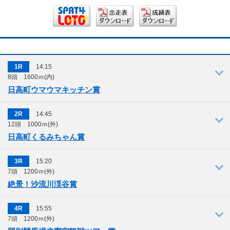
1
14:15
8頭 1600ｍ(内)
日高町ウマウマキッチン賞
2
14:45
12頭 1000ｍ(外)
前5走出走表
出走表
オッズ
成績表
動画
日高町くるみちゃん賞
3
15:20
7頭 1200ｍ(外)
前5走出走表
出走表
オッズ
成績表
動画
絶景！沙流川渓谷賞
4
15:55
7頭 1200ｍ(外)
前5走出走表
出走表
オッズ
成績表
動画