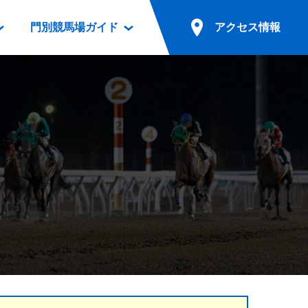
門別競馬場ガイド
アクセス情報
情報
票案内
ファンルーム
アクセス情報
電話・インターネット投票
競馬用語集
お車でのご来場
別表ダウンロード
場外発売所
無料送迎バスでのご来場
ギスカン
実況・テレホンサービス
公共の交通機関でのご来場
カレンダー
発売・払戻
ドカフェ
競走体系図
リオンシリーズ競走
発売情報(PDF)
の発売情報