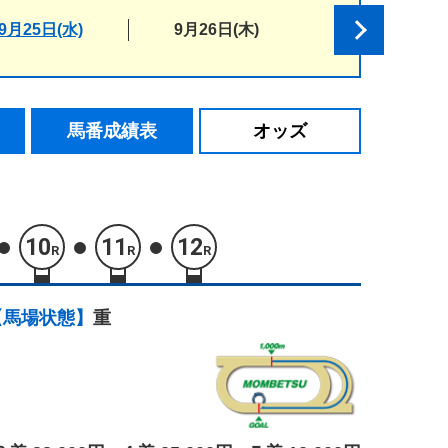
9月25日(水)
9月26日(木)
馬番成績表
オッズ
10
11
12
R
R
R
【馬場状態】
重