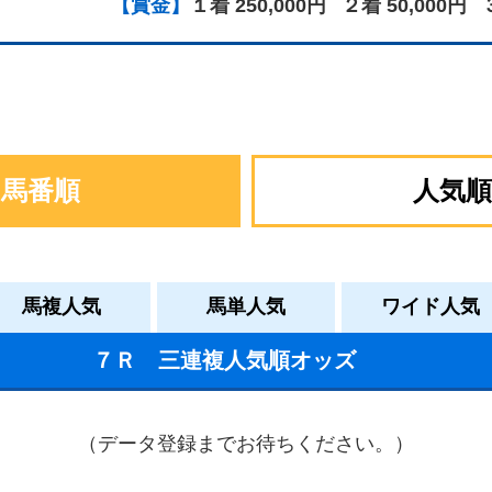
【賞金】
１着 250,000円
２着 50,000円
馬番順
人気順
馬複人気
馬単人気
ワイド人気
７Ｒ 三連複人気順オッズ
（データ登録までお待ちください。）