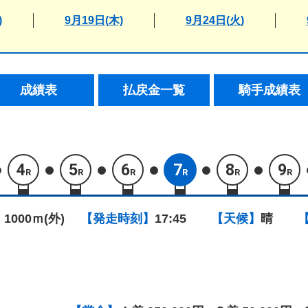
)
9月19日(木)
9月24日(火)
成績表
払戻金一覧
騎手成績表
4
5
6
7
8
9
R
R
R
R
R
R
 1000ｍ(外)
【発走時刻】
17:45
【天候】
晴