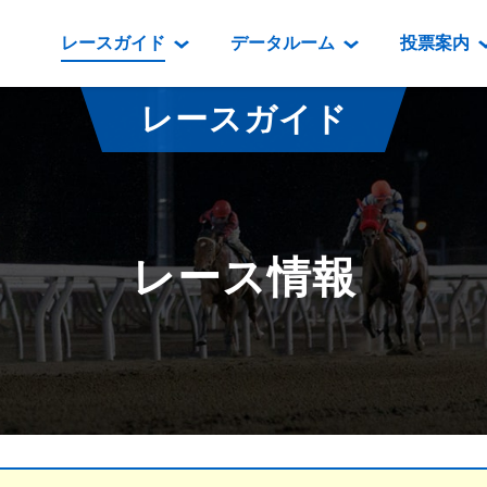
レースガイド
データルーム
投票案内
データルーム
レース情報
映像コンテンツ
門別競馬場情報
過去開催
投
レースガイド
騎手・調教師紹介
レース一覧
重賞競走VTR
門別競馬場グルメ
番組・級
騎手・調教師成績
出走表
重賞競走参考VTR
とねっこジン
開催日程
能力検査成績
成績表
レースダイジェスト
いずみ食堂
開催
レース情報
坂路調教映像
払戻金一覧
新馬ダイジェスト
ルンビニフー
重賞
遠征馬情報
騎手成績表
勝馬屋
スタ
馬主服紹介
馬番成績表
発売情報
番組編成要領
オッズ
道内の
道外