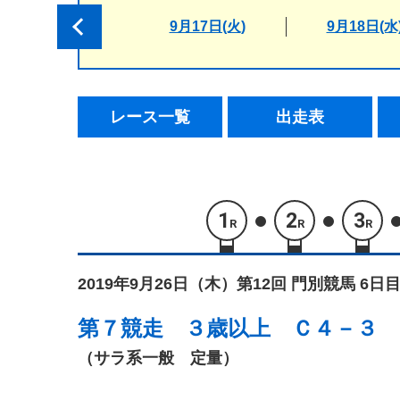
9月17日(火)
9月18日(水
レース一覧
出走表
1
2
3
R
R
R
2019年9月26日（木）
第12回 門別競馬 6日目
第７競走
３歳以上 Ｃ４－３
（サラ系一般 定量）