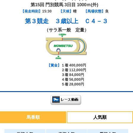
第15回 門別競馬 3日目 1000ｍ(外)
【発走時刻】
15:30
【天候】
晴
【馬場状態】
良
第３競走
３歳以上 Ｃ４－３
（サラ系一般 定量）
【賞金】
１着 400,000円
２着 112,000円
３着 84,000円
４着 56,000円
５着 28,000円
馬番順
人気順