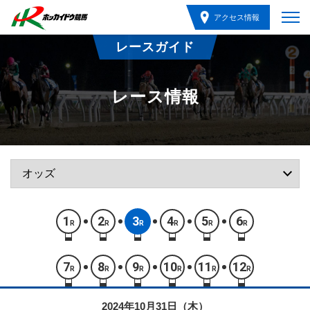
アクセス情報
レースガイド
レース情報
1
2
3
4
5
6
R
R
R
R
R
R
7
8
9
10
11
12
R
R
R
R
R
R
2024年10月31日（木）