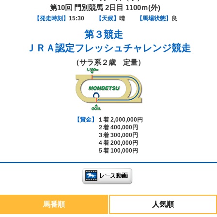
第10回 門別競馬 2日目 1100ｍ(外)
【発走時刻】
15:30
【天候】
晴
【馬場状態】
良
第３競走
ＪＲＡ認定フレッシュチャレンジ競走
（サラ系２歳 定量）
【賞金】
１着 2,000,000円
２着 400,000円
３着 300,000円
４着 200,000円
５着 100,000円
馬番順
人気順