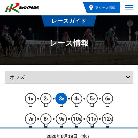
アクセス情報
レースガイド
レース情報
1
2
3
4
5
6
R
R
R
R
R
R
7
8
9
10
11
12
R
R
R
R
R
R
2020年8月19日（水）