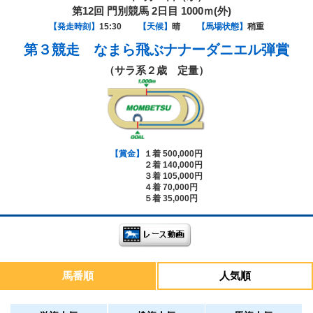
第12回 門別競馬 2日目 1000ｍ(外)
【発走時刻】
15:30
【天候】
晴
【馬場状態】
稍重
第３競走
なまら飛ぶナナーダニエル弾賞
（サラ系２歳 定量）
【賞金】
１着 500,000円
２着 140,000円
３着 105,000円
４着 70,000円
５着 35,000円
馬番順
人気順