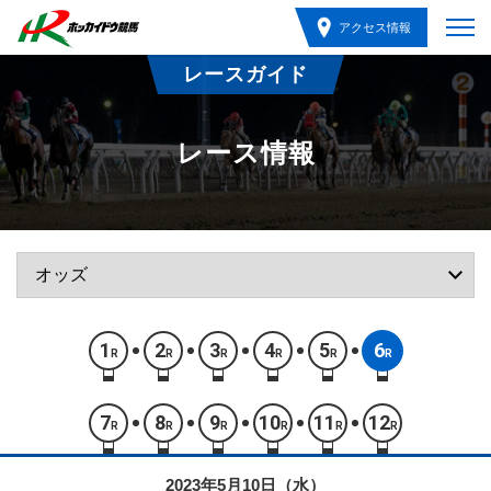
アクセス情報
レースガイド
レース情報
1
2
3
4
5
6
R
R
R
R
R
R
7
8
9
10
11
12
R
R
R
R
R
R
2023年5月10日（水）