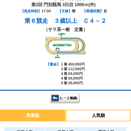
第2回 門別競馬 3日目 1000ｍ(外)
【発走時刻】
17:00
【天候】
晴
【馬場状態】
良
第６競走
３歳以上 Ｃ４－２
（サラ系一般 定量）
【賞金】
１着 400,000円
２着 112,000円
３着 84,000円
４着 56,000円
５着 28,000円
馬番順
人気順