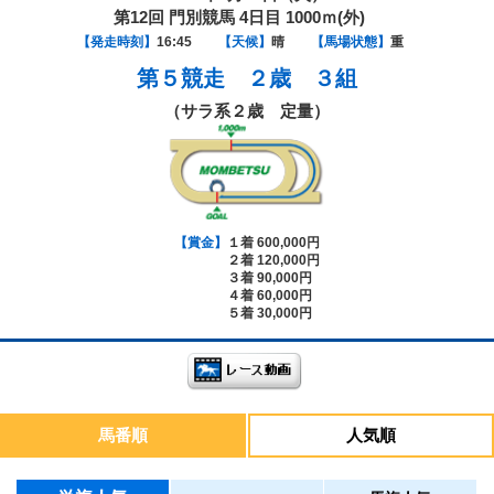
第12回 門別競馬 4日目 1000ｍ(外)
【発走時刻】
16:45
【天候】
晴
【馬場状態】
重
第５競走
２歳 ３組
（サラ系２歳 定量）
【賞金】
１着 600,000円
２着 120,000円
３着 90,000円
４着 60,000円
５着 30,000円
馬番順
人気順