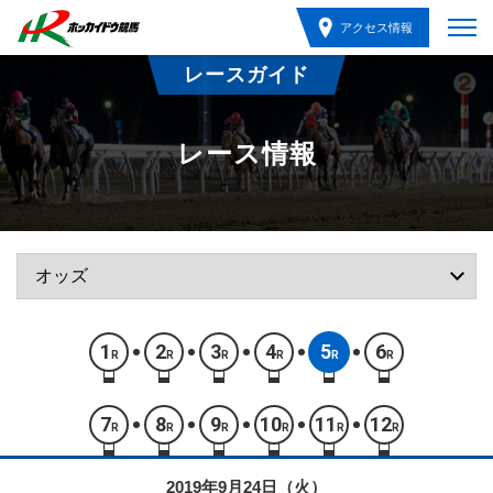
アクセス情報
レースガイド
レース情報
1
2
3
4
5
6
R
R
R
R
R
R
7
8
9
10
11
12
R
R
R
R
R
R
2019年9月24日（火）