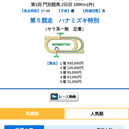
第1回 門別競馬 2日目 1000ｍ(外)
【発走時刻】
17:40
【天候】
曇
【馬場状態】
良
第５競走
ハナミズキ特別
（サラ系一般 定量）
【賞金】
１着 450,000円
２着 126,000円
３着 95,000円
４着 63,000円
５着 31,000円
馬番順
人気順