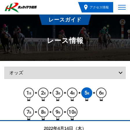
アクセス情報
レースガイド
レース情報
1
2
3
4
5
6
R
R
R
R
R
R
7
8
9
10
R
R
R
R
2022年4月14日（木）