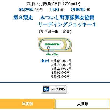
第1回 門別競馬 2日目 1700ｍ(外)
【発走時刻】
19:00
【天候】
曇
【馬場状態】
重
第８競走
みついし野菜振興会協賛
リーディングジョッキー１
（サラ系一般 定量）
【賞金】
１着 650,000円
２着 182,000円
３着 137,000円
４着 91,000円
５着 45,000円
馬番順
人気順