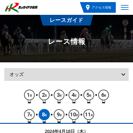
アクセス情報
レースガイド
レース情報
1
2
3
4
5
6
R
R
R
R
R
R
7
8
9
10
11
R
R
R
R
R
2024年4月18日（木）