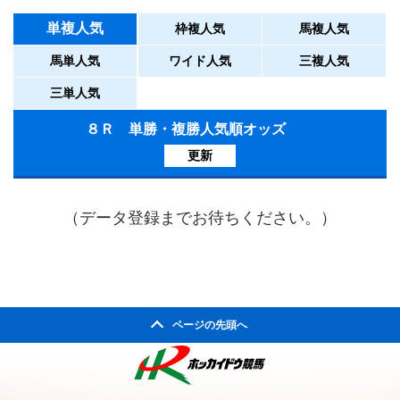
単複人気
枠複人気
馬複人気
馬単人気
ワイド人気
三複人気
三単人気
８Ｒ 単勝・複勝人気順オッズ
更新
（データ登録までお待ちください。）
ページの先頭へ