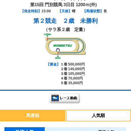
第15回 門別競馬 3日目 1200ｍ(外)
【発走時刻】
15:00
【天候】
晴
【馬場状態】
良
第２競走
２歳 未勝利
（サラ系２歳 定量）
【賞金】
１着 500,000円
２着 140,000円
３着 105,000円
４着 70,000円
５着 35,000円
馬番順
人気順