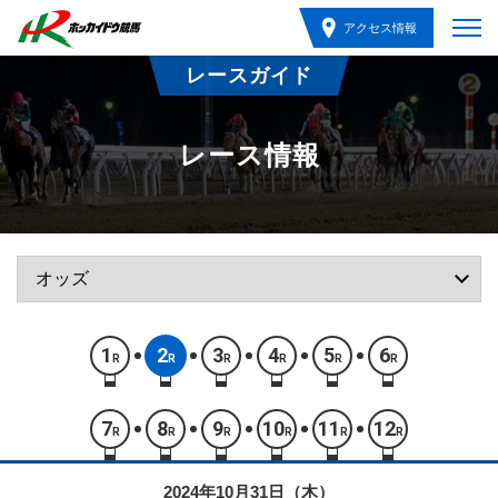
アクセス情報
レースガイド
レース情報
1
2
3
4
5
6
R
R
R
R
R
R
7
8
9
10
11
12
R
R
R
R
R
R
2024年10月31日（木）