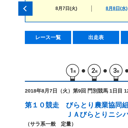
8月7日(火)
8月8日(水)
レース一覧
出走表
1
2
3
R
R
R
2018年8月7日（火）
第9回 門別競馬 1日目 
第１０競走
びらとり農業協同
ＪＡびらとりニシ
（サラ系一般 定量）