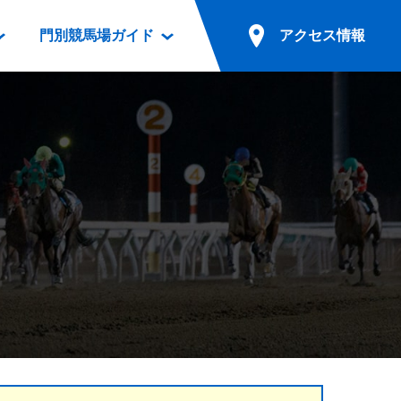
門別競馬場ガイド
アクセス情報
情報
票案内
ファンルーム
アクセス情報
電話・インターネット投票
競馬用語集
お車でのご来場
別表ダウンロード
場外発売所
無料送迎バスでのご来場
ギスカン
実況・テレホンサービス
公共の交通機関でのご来場
カレンダー
発売・払戻
ドカフェ
競走体系図
リオンシリーズ競走
発売情報(PDF)
の発売情報