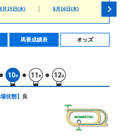
8月15日(水)
8月16日(木)
馬番成績表
オッズ
10
11
12
R
R
R
馬場状態】
良