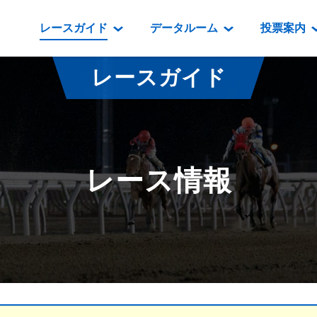
レースガイド
データルーム
投票案内
データルーム
レース情報
映像コンテンツ
門別競馬場情報
過去開催
投
レースガイド
騎手・調教師紹介
レース一覧
重賞競走VTR
門別競馬場グルメ
番組・級
騎手・調教師成績
出走表
重賞競走参考VTR
とねっこジン
開催日程
能力検査成績
成績表
レースダイジェスト
いずみ食堂
開催
レース情報
坂路調教映像
払戻金一覧
新馬ダイジェスト
ルンビニフー
重賞
遠征馬情報
騎手成績表
勝馬屋
スタ
馬主服紹介
馬番成績表
発売情報
番組編成要領
オッズ
道内の
道外