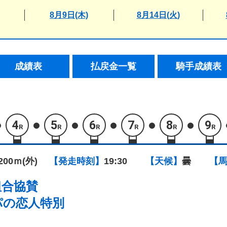
8月9日(木)
8月14日(火)
成績表
払戻金一覧
騎手成績表
4
5
6
7
8
9
R
R
R
R
R
R
1200ｍ(外)
【発走時刻】
19:30
【天候】
曇
【
組合協賛
パの恋人特別