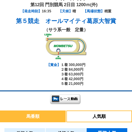
第12回 門別競馬 2日目 1200ｍ(外)
【発走時刻】
16:35
【天候】
晴
【馬場状態】
稍重
第５競走
オールマイティ葛原大智賞
（サラ系一般 定量）
【賞金】
１着 300,000円
２着 84,000円
３着 63,000円
４着 42,000円
５着 21,000円
馬番順
人気順