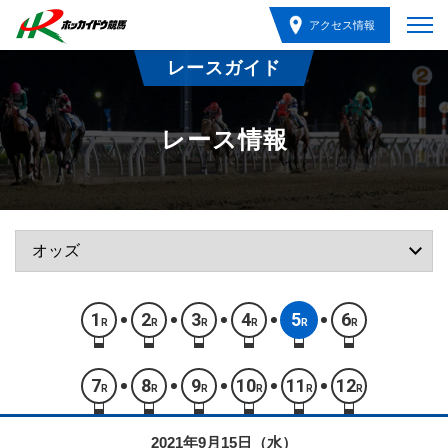
アクセス情報
レースガイド
レース情報
1
2
3
4
5
6
R
R
R
R
R
R
7
8
9
10
11
12
R
R
R
R
R
R
2021年9月15日（水）