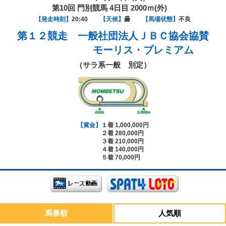
第10回 門別競馬 4日目 2000ｍ(外)
【発走時刻】
20:40
【天候】
曇
【馬場状態】
不良
第１２競走
一般社団法人ＪＢＣ協会協賛
モーリス・プレミアム
（サラ系一般 別定）
【賞金】
１着 1,000,000円
２着 280,000円
３着 210,000円
４着 140,000円
５着 70,000円
馬番順
人気順