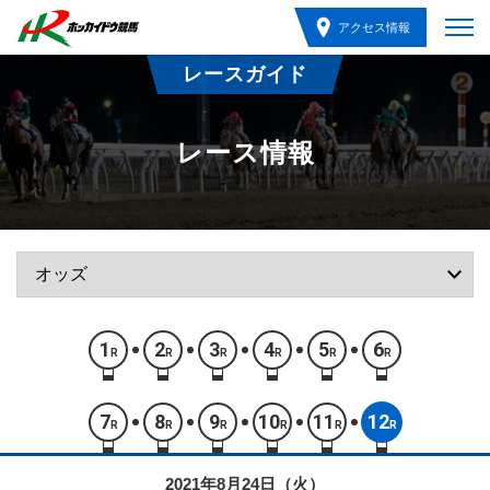
アクセス情報
レースガイド
レース情報
1
2
3
4
5
6
R
R
R
R
R
R
7
8
9
10
11
12
R
R
R
R
R
R
2021年8月24日（火）