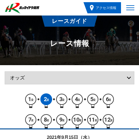
アクセス情報
レースガイド
レース情報
1
2
3
4
5
6
R
R
R
R
R
R
7
8
9
10
11
12
R
R
R
R
R
R
2021年9月15日（水）