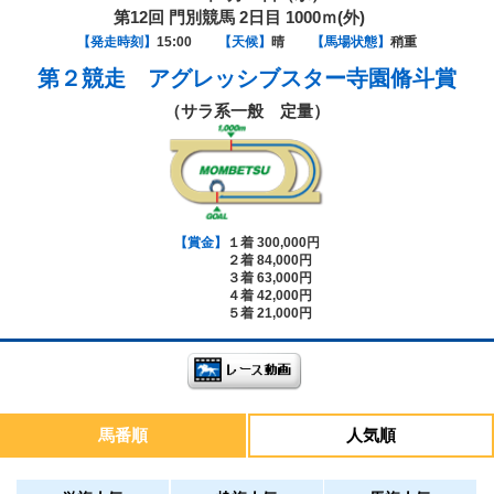
第12回 門別競馬 2日目 1000ｍ(外)
【発走時刻】
15:00
【天候】
晴
【馬場状態】
稍重
第２競走
アグレッシブスター寺園脩斗賞
（サラ系一般 定量）
【賞金】
１着 300,000円
２着 84,000円
３着 63,000円
４着 42,000円
５着 21,000円
馬番順
人気順