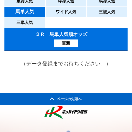
単複人気
枠複人気
馬複人気
馬単人気
ワイド人気
三複人気
三単人気
２Ｒ 馬単人気順オッズ
更新
（データ登録までお待ちください。）
ページの先頭へ