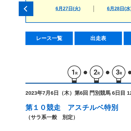
6月27日(火)
6月28日(水
レース一覧
出走表
1
2
3
R
R
R
2023年7月6日（木）
第6回 門別競馬 6日目 
第１０競走
アスチルベ特別
（サラ系一般 別定）