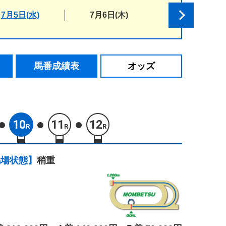
7月5日(水)
7月6日(木)
馬番成績表
オッズ
10
11
12
R
R
R
馬場状態】
稍重