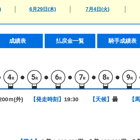
)
6月29日(木)
7月4日(火)
成績表
払戻金一覧
騎手成績表
4
5
6
7
8
9
R
R
R
R
R
R
1200ｍ(外)
【発走時刻】
19:30
【天候】
曇
【