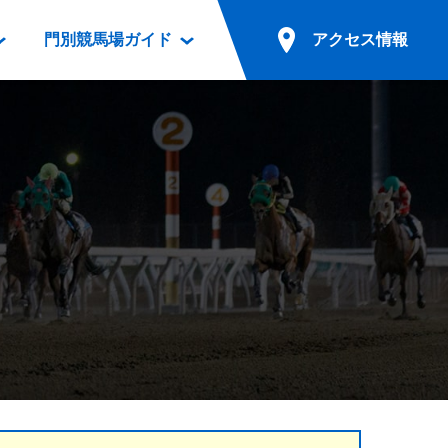
門別競馬場ガイド
アクセス情報
情報
票案内
ファンルーム
アクセス情報
電話・インターネット投票
競馬用語集
お車でのご来場
別表ダウンロード
場外発売所
無料送迎バスでのご来場
ギスカン
実況・テレホンサービス
公共の交通機関でのご来場
カレンダー
発売・払戻
ドカフェ
競走体系図
リオンシリーズ競走
発売情報(PDF)
の発売情報