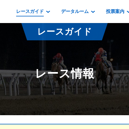
レースガイド
データルーム
投票案内
データルーム
レース情報
映像コンテンツ
門別競馬場情報
過去開催
投
レースガイド
騎手・調教師紹介
レース一覧
重賞競走VTR
門別競馬場グルメ
番組・級
騎手・調教師成績
出走表
重賞競走参考VTR
とねっこジン
開催日程
能力検査成績
成績表
レースダイジェスト
いずみ食堂
開催
レース情報
坂路調教映像
払戻金一覧
新馬ダイジェスト
ルンビニフー
重賞
遠征馬情報
騎手成績表
勝馬屋
スタ
馬主服紹介
馬番成績表
発売情報
番組編成要領
オッズ
道内の
道外