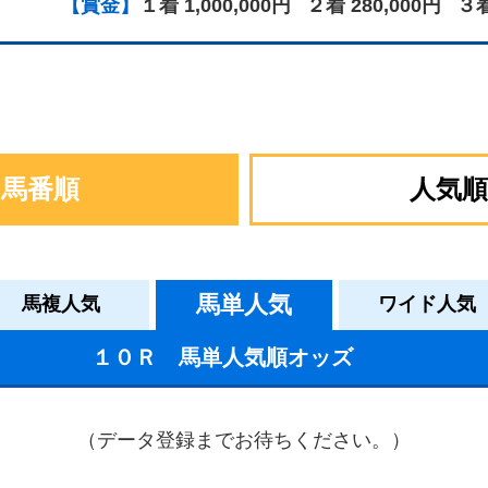
【賞金】
１着 1,000,000円
２着 280,000円
３着
馬番順
人気順
馬単人気
馬複人気
ワイド人気
１０Ｒ 馬単人気順オッズ
（データ登録までお待ちください。）