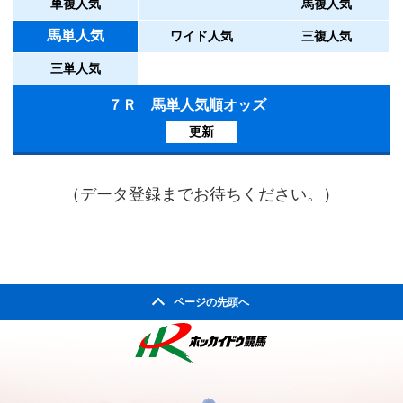
単複人気
馬複人気
馬単人気
ワイド人気
三複人気
三単人気
７Ｒ 馬単人気順オッズ
更新
（データ登録までお待ちください。）
ページの先頭へ