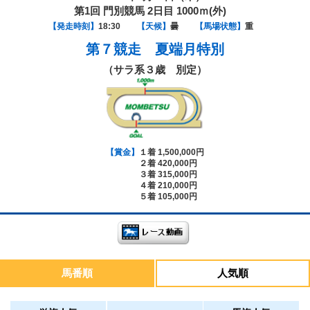
第1回 門別競馬 2日目 1000ｍ(外)
【発走時刻】
18:30
【天候】
曇
【馬場状態】
重
第７競走
夏端月特別
（サラ系３歳 別定）
【賞金】
１着 1,500,000円
２着 420,000円
３着 315,000円
４着 210,000円
５着 105,000円
馬番順
人気順