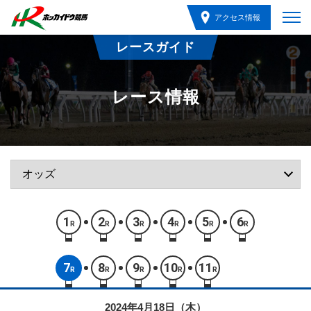
アクセス情報
レースガイド
レース情報
1
2
3
4
5
6
R
R
R
R
R
R
7
8
9
10
11
R
R
R
R
R
2024年4月18日（木）