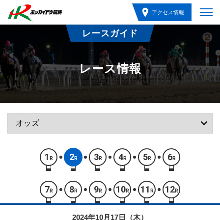
アクセス情報
レースガイド
レース情報
1
2
3
4
5
6
R
R
R
R
R
R
7
8
9
10
11
12
R
R
R
R
R
R
2024年10月17日（木）