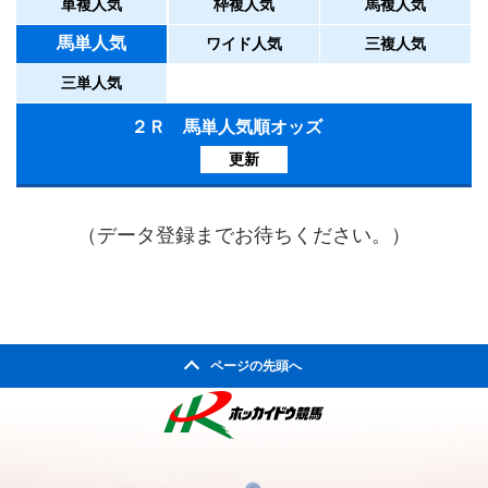
単複人気
枠複人気
馬複人気
馬単人気
ワイド人気
三複人気
三単人気
２Ｒ 馬単人気順オッズ
更新
（データ登録までお待ちください。）
ページの先頭へ