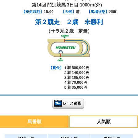
第14回 門別競馬 3日目 1000ｍ(外)
【発走時刻】
15:00
【天候】
晴
【馬場状態】
稍重
第２競走
２歳 未勝利
（サラ系２歳 定量）
【賞金】
１着 500,000円
２着 140,000円
３着 105,000円
４着 70,000円
５着 35,000円
馬番順
人気順