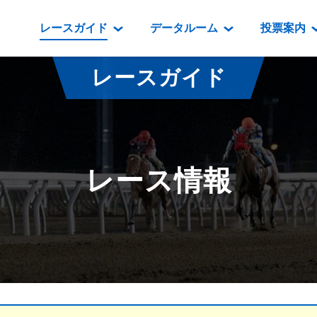
レースガイド
データルーム
投票案内
データルーム
レース情報
映像コンテンツ
門別競馬場情報
過去開催
投
レースガイド
騎手・調教師紹介
レース一覧
重賞競走VTR
門別競馬場グルメ
番組・級
騎手・調教師成績
出走表
重賞競走参考VTR
とねっこジン
開催日程
能力検査成績
成績表
レースダイジェスト
いずみ食堂
開催
レース情報
坂路調教映像
払戻金一覧
新馬ダイジェスト
ルンビニフー
重賞
遠征馬情報
騎手成績表
勝馬屋
スタ
馬主服紹介
馬番成績表
発売情報
番組編成要領
オッズ
道内の
道外