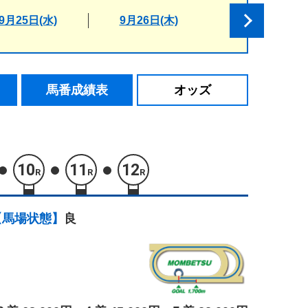
9月25日(水)
9月26日(木)
馬番成績表
オッズ
10
11
12
R
R
R
【馬場状態】
良