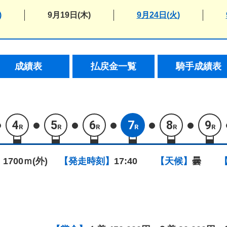
)
9月19日(木)
9月24日(火)
成績表
払戻金一覧
騎手成績表
4
5
6
7
8
9
R
R
R
R
R
R
 1700ｍ(外)
【発走時刻】
17:40
【天候】
曇