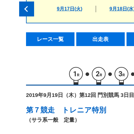
9月17日(火)
9月18日(水
レース一覧
出走表
1
2
3
R
R
R
2019年9月19日（木）
第12回 門別競馬 3日目
第７競走
トレニア特別
（サラ系一般 定量）