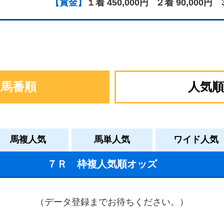
【賞金】
１着 450,000円
２着 90,000円
馬番順
人気順
馬複人気
馬単人気
ワイド人気
７Ｒ 枠複人気順オッズ
（データ登録までお待ちください。）