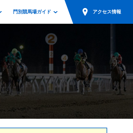
門別競馬場ガイド
アクセス情報
情報
票案内
ファンルーム
アクセス情報
電話・インターネット投票
競馬用語集
お車でのご来場
別表ダウンロード
場外発売所
無料送迎バスでのご来場
ギスカン
実況・テレホンサービス
公共の交通機関でのご来場
カレンダー
発売・払戻
ドカフェ
競走体系図
リオンシリーズ競走
発売情報(PDF)
の発売情報