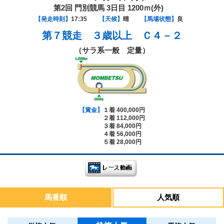
第2回 門別競馬 3日目 1200ｍ(外)
【発走時刻】
17:35
【天候】
晴
【馬場状態】
良
第７競走
３歳以上 Ｃ４－２
（サラ系一般 定量）
【賞金】
１着 400,000円
２着 112,000円
３着 84,000円
４着 56,000円
５着 28,000円
馬番順
人気順