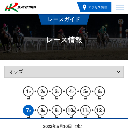
アクセス情報
レースガイド
レース情報
1
2
3
4
5
6
R
R
R
R
R
R
7
8
9
10
11
12
R
R
R
R
R
R
2023年5月10日（水）