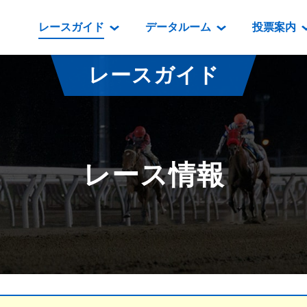
レースガイド
データルーム
投票案内
データルーム
レース情報
映像コンテンツ
門別競馬場情報
過去開催
投
レースガイド
騎手・調教師紹介
レース一覧
重賞競走VTR
門別競馬場グルメ
番組・級
騎手・調教師成績
出走表
重賞競走参考VTR
とねっこジン
開催日程
能力検査成績
成績表
レースダイジェスト
いずみ食堂
開催
レース情報
坂路調教映像
払戻金一覧
新馬ダイジェスト
ルンビニフー
重賞
遠征馬情報
騎手成績表
勝馬屋
スタ
馬主服紹介
馬番成績表
発売情報
番組編成要領
オッズ
道内の
道外