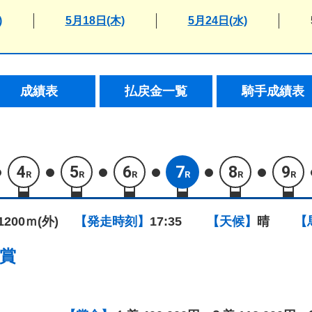
)
5月18日(木)
5月24日(水)
成績表
払戻金一覧
騎手成績表
4
5
6
7
8
9
R
R
R
R
R
R
1200ｍ(外)
【発走時刻】
17:35
【天候】
晴
【
賞