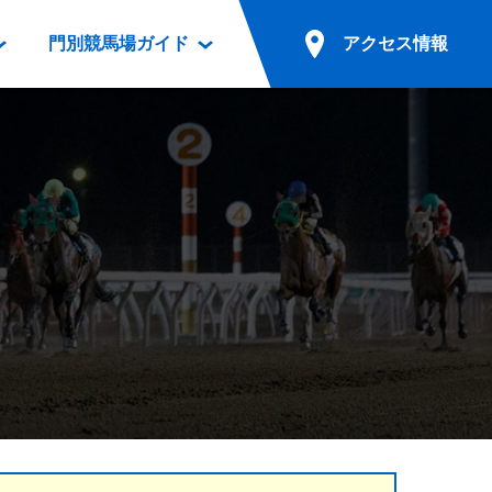
門別競馬場ガイド
アクセス情報
情報
票案内
ファンルーム
アクセス情報
電話・インターネット投票
競馬用語集
お車でのご来場
別表ダウンロード
場外発売所
無料送迎バスでのご来場
ギスカン
実況・テレホンサービス
公共の交通機関でのご来場
カレンダー
発売・払戻
ドカフェ
競走体系図
リオンシリーズ競走
発売情報(PDF)
の発売情報