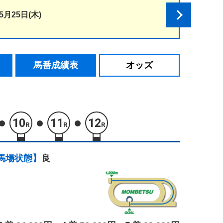
5月25日(木)
馬番成績表
オッズ
10
11
12
R
R
R
馬場状態】
良