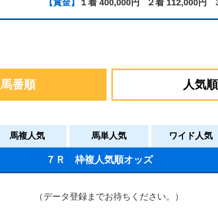
【賞金】
１着 400,000円
２着 112,000円
馬番順
人気順
馬複人気
馬単人気
ワイド人気
７Ｒ 枠複人気順オッズ
（データ登録までお待ちください。）