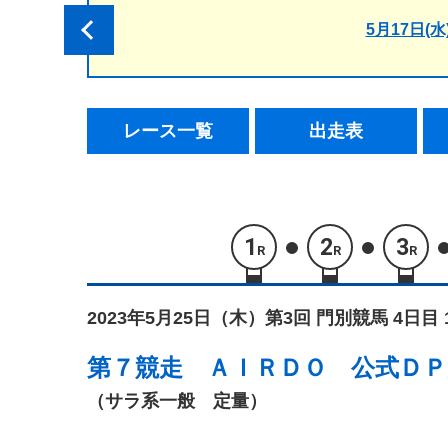
5月17日(水
レース一覧
出走表
1
2
3
R
R
R
2023年5月25日（木）
第3回 門別競馬 4日目 
第７競走
ＡＩＲＤＯ 公式ＤＰ
（サラ系一般 定量）