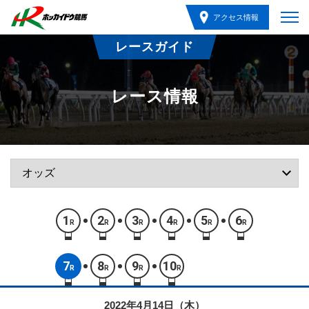
アクセス情報
レースガイド
レース情報
1
2
3
4
5
6
R
R
R
R
R
R
7
8
9
10
R
R
R
R
2022年4月14日（木）