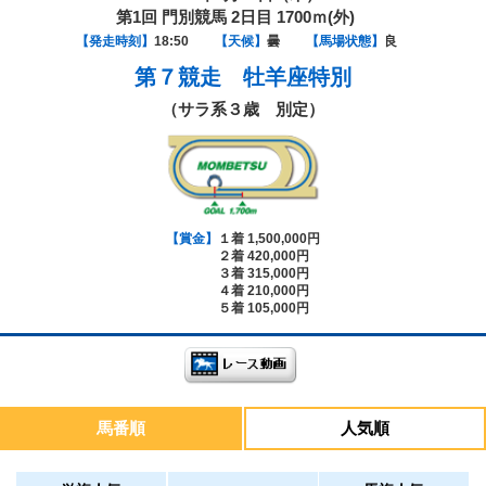
第1回 門別競馬 2日目 1700ｍ(外)
【発走時刻】
18:50
【天候】
曇
【馬場状態】
良
第７競走
牡羊座特別
（サラ系３歳 別定）
【賞金】
１着 1,500,000円
２着 420,000円
３着 315,000円
４着 210,000円
５着 105,000円
馬番順
人気順