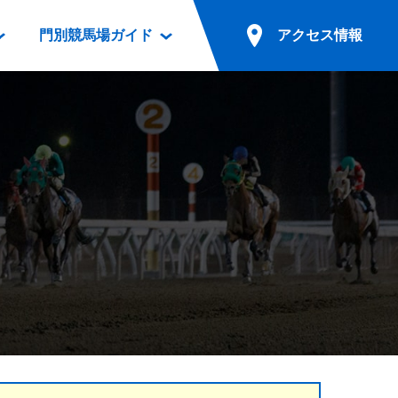
門別競馬場ガイド
アクセス情報
情報
票案内
ファンルーム
アクセス情報
電話・インターネット投票
競馬用語集
お車でのご来場
別表ダウンロード
場外発売所
無料送迎バスでのご来場
ギスカン
実況・テレホンサービス
公共の交通機関でのご来場
カレンダー
発売・払戻
ドカフェ
競走体系図
リオンシリーズ競走
発売情報(PDF)
の発売情報