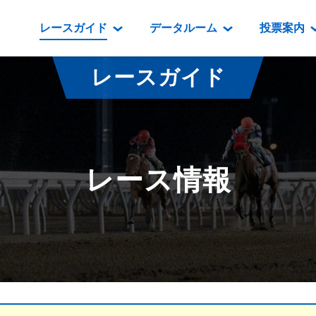
レースガイド
データルーム
投票案内
データルーム
レース情報
映像コンテンツ
門別競馬場情報
過去開催
投
レースガイド
騎手・調教師紹介
レース一覧
重賞競走VTR
門別競馬場グルメ
番組・級
騎手・調教師成績
出走表
重賞競走参考VTR
とねっこジン
開催日程
能力検査成績
成績表
レースダイジェスト
いずみ食堂
開催
レース情報
坂路調教映像
払戻金一覧
新馬ダイジェスト
ルンビニフー
重賞
遠征馬情報
騎手成績表
勝馬屋
スタ
馬主服紹介
馬番成績表
発売情報
番組編成要領
オッズ
道内の
道外