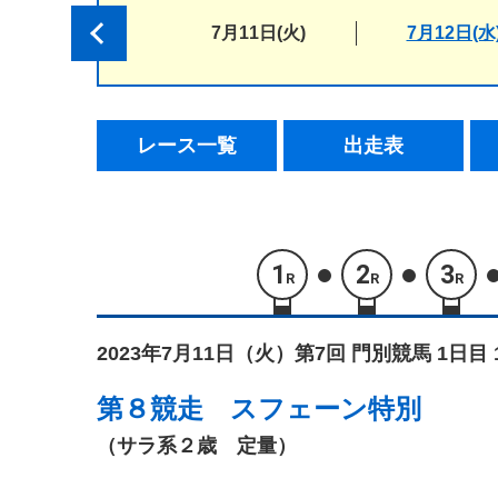
7月11日(火)
7月12日(水
レース一覧
出走表
1
2
3
R
R
R
2023年7月11日（火）
第7回 門別競馬 1日目 
第８競走
スフェーン特別
（サラ系２歳 定量）