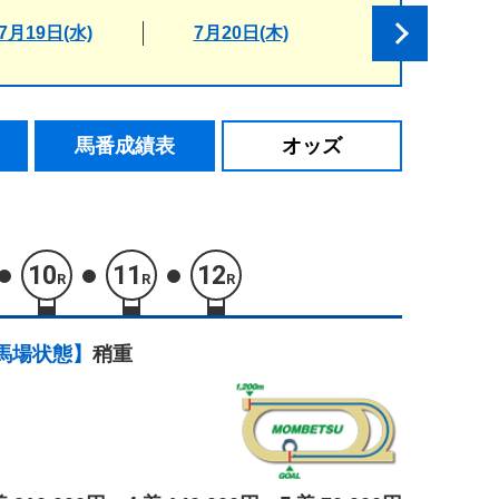
7月19日(水)
7月20日(木)
馬番成績表
オッズ
10
11
12
R
R
R
馬場状態】
稍重