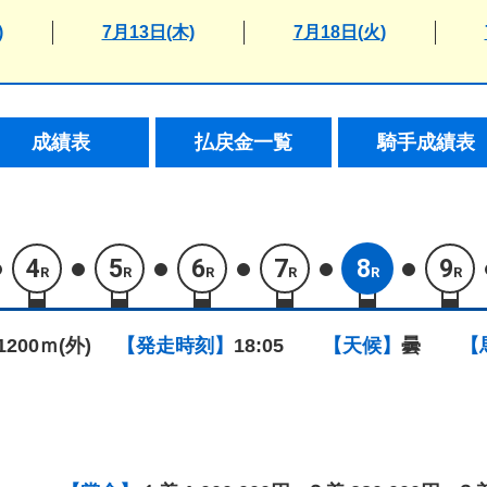
)
7月13日(木)
7月18日(火)
成績表
払戻金一覧
騎手成績表
4
5
6
7
8
9
R
R
R
R
R
R
1200ｍ(外)
【発走時刻】
18:05
【天候】
曇
【