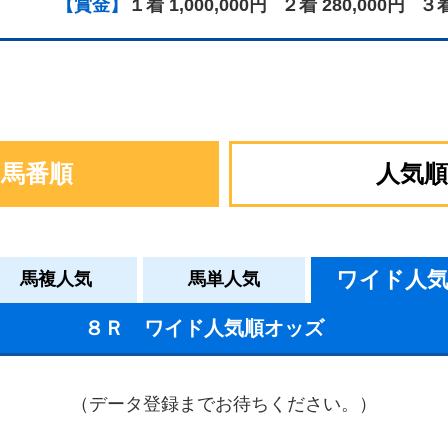
【賞金】
１着 1,000,000円
２着 280,000円
３着
馬番順
人気順
ワイド人
馬複人気
馬単人気
８Ｒ ワイド人気順オッズ
（データ登録までお待ちください。）