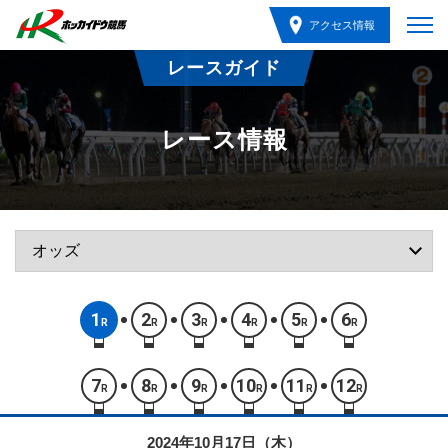
アクセス情報
レースガイド
レース情報
1
2
3
4
5
6
R
R
R
R
R
R
7
8
9
10
11
12
R
R
R
R
R
R
2024年10月17日（木）