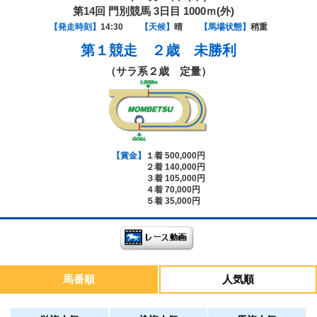
第14回 門別競馬 3日目 1000ｍ(外)
【発走時刻】
14:30
【天候】
晴
【馬場状態】
稍重
第１競走
２歳 未勝利
（サラ系２歳 定量）
【賞金】
１着 500,000円
２着 140,000円
３着 105,000円
４着 70,000円
５着 35,000円
馬番順
人気順