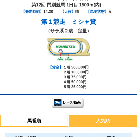
第12回 門別競馬 1日目 1500ｍ(内)
【発走時刻】
14:30
【天候】
晴
【馬場状態】
良
第１競走
ミシャ賞
（サラ系２歳 定量）
【賞金】
１着 500,000円
２着 100,000円
３着 75,000円
４着 50,000円
５着 25,000円
馬番順
人気順