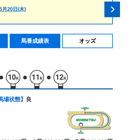
5月20日(木)
馬番成績表
オッズ
10
11
12
R
R
R
馬場状態】
良