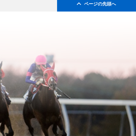
ページの先頭へ