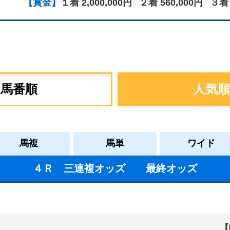
【賞金】
１着 2,000,000円
２着 560,000円
３着 
馬番順
人気順
馬複
馬単
ワイド
４Ｒ 三連複オッズ 最終オッズ
【