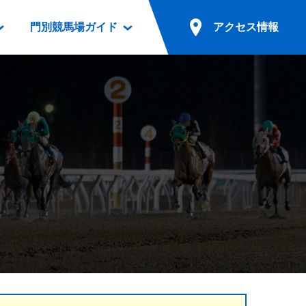
門別競馬場ガイド
アクセス情報
情報
票案内
ファンルーム
アクセス情報
電話・インターネット投票
競馬用語集
お車でのご来場
別表ダウンロード
場外発売所
無料送迎バスでのご来場
ギスカン
実況・テレホンサービス
公共の交通機関でのご来場
カレンダー
発売・払戻
ドカフェ
競走体系図
リオンシリーズ競走
発売情報(PDF)
の発売情報