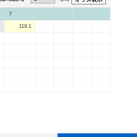
7
119.1