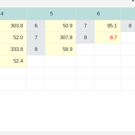
4
5
6
303.8
6
50.9
7
95.1
8
52.0
7
307.8
8
8.7
333.8
8
58.9
52.4