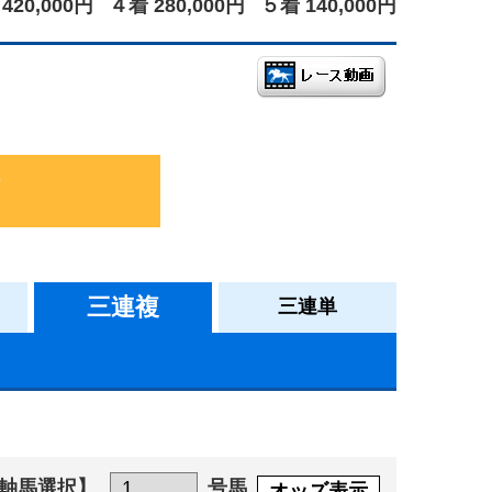
420,000円
４着 280,000円
５着 140,000円
三連複
三連単
軸馬選択】
号馬
オッズ表示