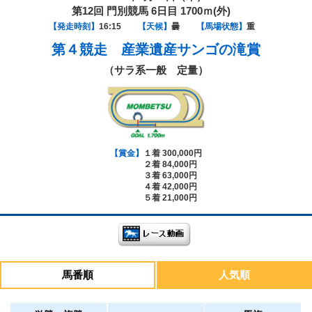
第12回 門別競馬 6日目 1700ｍ(外)
【発走時刻】
16:15
【天候】
曇
【馬場状態】
重
第４競走
産業遺産サンゴの滝賞
（サラ系一般 定量）
【賞金】
１着 300,000円
２着 84,000円
３着 63,000円
４着 42,000円
５着 21,000円
馬番順
人気順