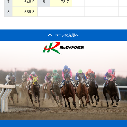
7
648.9
8
78.7
8
559.3
ページの先頭へ