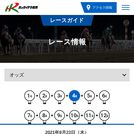
アクセス情報
レースガイド
レース情報
1
2
3
4
5
6
R
R
R
R
R
R
7
8
9
10
11
12
R
R
R
R
R
R
2021年9月23日（木）