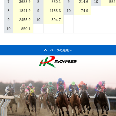
7
3683.9
8
850.1
9
214.6
10
552
8
1841.9
9
1163.3
10
74.9
9
2455.9
10
394.7
10
850.1
ページの先頭へ