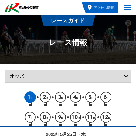
アクセス情報
レースガイド
レース情報
1
2
3
4
5
6
R
R
R
R
R
R
7
8
9
10
11
12
R
R
R
R
R
R
2023年5月25日（木）