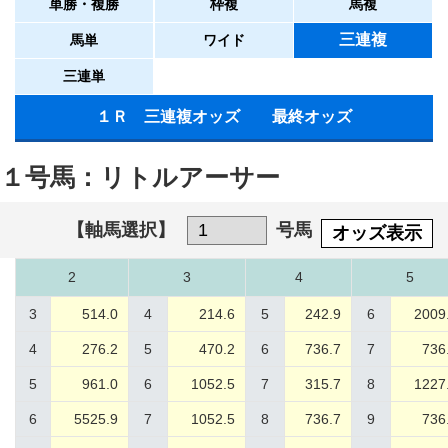
単勝・複勝
枠複
馬複
三連複
馬単
ワイド
三連単
１Ｒ 三連複オッズ 最終オッズ
１号馬：リトルアーサー
【軸馬選択】
号馬
オッズ表示
2
3
4
5
3
514.0
4
214.6
5
242.9
6
2009
4
276.2
5
470.2
6
736.7
7
736
5
961.0
6
1052.5
7
315.7
8
1227
6
5525.9
7
1052.5
8
736.7
9
736