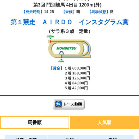
第3回 門別競馬 4日目 1200ｍ(外)
【発走時刻】
14:25
【天候】
晴
【馬場状態】
良
第１競走
ＡＩＲＤＯ インスタグラム賞
（サラ系３歳 定量）
【賞金】
１着 600,000円
２着 168,000円
３着 126,000円
４着 84,000円
５着 42,000円
馬番順
人気順